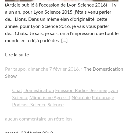
(Article publié à l'occasion de Lyon Science 2016) Il y
a un an, pour Lyon Science 2015, j'étais venu parler
de… Lions. Dans un même élan d'originalité, cette
année, pour Lyon Science 2016, je vais vous parler
de… Chats. Je sais, je sais, on a l'impression que tout le
monde en a déjà parlé des
[…]
Lire la suite
Par taupo,
dimanche 7 février 2016
.
The Domestication
Show
Chat
Domestication
Emission Radio-Dessinée
Lyon
Science
Mimétisme Agressif
Néoténie
Patounage
Podcast Science
Science
aucun commentaire
un rétrolien