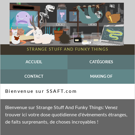
STRANGE STUFF AND FUNKY THINGS
ACCUEIL
CATÉGORIES
CONTACT
MAKING OF
The Domestication Show
Bienvenue sur SSAFT.com
Fil des entrées
Bienvenue sur Strange Stuff And Funky Things: Venez
Fil des commentaires
trouver ici votre dose quotidienne d'évènements étranges,
de faits surprenants, de choses incroyables !
mercredi 10 juin 2020