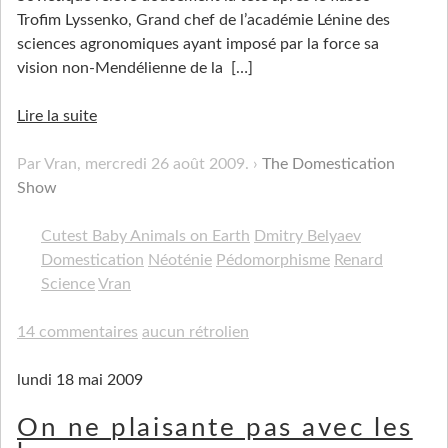
Trofim Lyssenko, Grand chef de l’académie Lénine des
sciences agronomiques ayant imposé par la force sa
vision non-Mendélienne de la
[…]
Lire la suite
Par Vran,
mercredi 26 août 2009
.
The Domestication
Show
Cutest Baby Animals on Earth
Dmitry Belyaev
Domestication
Néoténie
Pédomorphisme
Renard
Science
Vran
14 commentaires
aucun rétrolien
lundi 18 mai 2009
On ne plaisante pas avec les