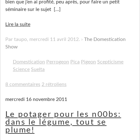
bien que j’en ai profité, peu après, pour faire un petit
séminaire sur le sujet
[…]
Lire la suite
Par taupo,
mercredi 11 avril 2012
.
The Domestication
Show
Domestication
Perrogeon
Pica
Pigeon
Scepticisme
Science
Suelta
8 commentaires
2 rétroliens
mercredi 16 novembre 2011
Le potager pour les n00bs:
dans le légume, tout se
plume!