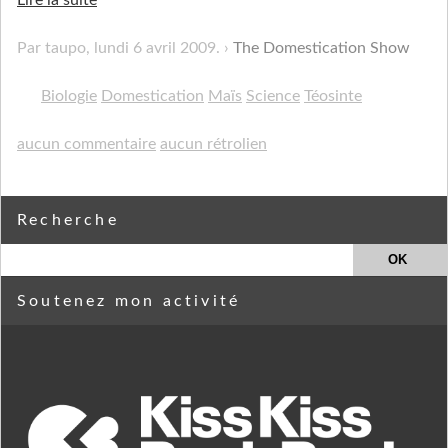
Par taupo,
lundi 6 avril 2009
.
The Domestication Show
Biologie
Domestication
Maïs
Science
Téosinte
aucun commentaire
aucun rétrolien
Recherche
Soutenez mon activité