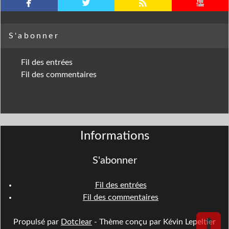
facebook
twitterbird
rss
youtube
S'abonner
Fil des entrées
Fil des commentaires
Informations
S'abonner
Fil des entrées
Fil des commentaires
⬆
Propulsé par
Dotclear
- Thème conçu par Kévin Lepeltier