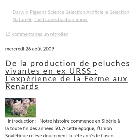
Darwin
Pigeons
Science
Sélection Artificielle
Sélection
Naturelle
The Domestication Show
15 commentaires
un rétrolien
mercredi 26 août 2009
De la production de peluches
vivantes en ex URSS :
L'expérience de la Ferme aux
Renards
Introduction: Notre histoire commence en Sibérie à
la toute fin des années 50. A cette époque, l’Union
Soviétique relève doucement la tête après le fiasco