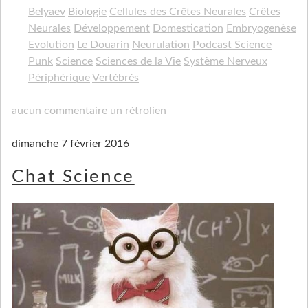
Belyaev
Biologie
Cellules des Crêtes Neurales
Crêtes
Neurales
Développement
Domestication
Embryogenèse
Evolution
Le Douarin
Neurulation
Podcast Science
Punk
Science
Sciences de la Vie
Système Nerveux
Périphérique
Vertébrés
aucun commentaire
un rétrolien
dimanche 7 février 2016
Chat Science