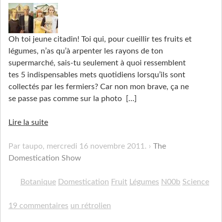
Oh toi jeune citadin! Toi qui, pour cueillir tes fruits et
légumes, n’as qu’à arpenter les rayons de ton
supermarché, sais-tu seulement à quoi ressemblent
tes 5 indispensables mets quotidiens lorsqu’ils sont
collectés par les fermiers? Car non mon brave, ça ne
se passe pas comme sur la photo
[…]
Lire la suite
Par taupo,
mercredi 16 novembre 2011
.
The
Domestication Show
Botanique
Domestication
Fruit
Légumes
N00b
Science
19 commentaires
un rétrolien