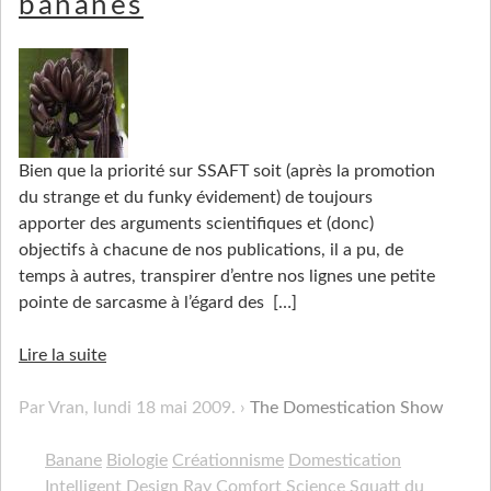
bananes
Bien que la priorité sur SSAFT soit (après la promotion
du strange et du funky évidement) de toujours
apporter des arguments scientifiques et (donc)
objectifs à chacune de nos publications, il a pu, de
temps à autres, transpirer d’entre nos lignes une petite
pointe de sarcasme à l’égard des
[…]
Lire la suite
Par Vran,
lundi 18 mai 2009
.
The Domestication Show
Banane
Biologie
Créationnisme
Domestication
Intelligent Design
Ray Comfort
Science
Squatt du