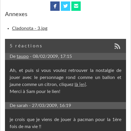
facebook
twitterbird
email
Annexes
Cladonota - 3.jpg
5 réactions
De
taupo
- 08/02/2009, 17:15
Ah, et puis si vous voulez retrouver la nostalgie de
jouer avec le personnage rond comme un ballon et
jaune comme un citron, cliquez
là
.
Merci à Sam pour le lien!
De sarah
- 27/03/2009, 16:19
je crois que je viens de jouer à pacman pour la 1ère
fois de ma vie !!