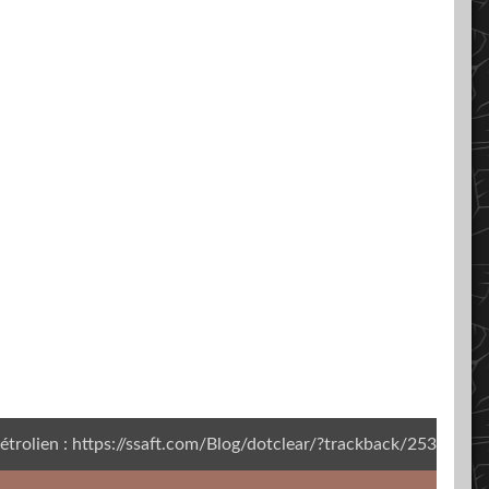
étrolien : https://ssaft.com/Blog/dotclear/?trackback/253