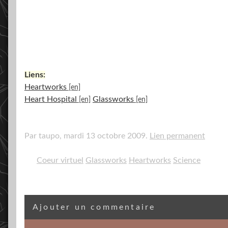
Liens:
Heartworks
Heart Hospital
Glassworks
Par taupo,
mardi 13 octobre 2009.
Lien permanent
Coeur virtuel
Glassworks
Heartworks
Science
Ajouter un commentaire