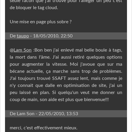
seule facon que j'ai trouve pour l'alleger un peu c'est
de bloquer le tag cloud.
Une mise en page plus sobre ?
De
taupo
- 18/05/2010, 22:50
@
Lam Son
:Bon ben j'ai enlevé mal belle boule à tags,
la mort dans l'âme. J'ai aussi retiré quelques options
pour augmenter la vitesse. Moi j'avoue que sur ma
bécane actuelle, ça marche sans trop de problèmes.
J'ai toujours trouvé SSAFT assez lent, mais comme je
n'y connait que dalle en optimisation de site, j'ai un
peu laissé en plan. Si quelqu'un veut me donner un
coup de main, son aide est plus que bienvenue!!!
De Lam Son
- 22/05/2010, 13:53
merci, c'est effectivement mieux.