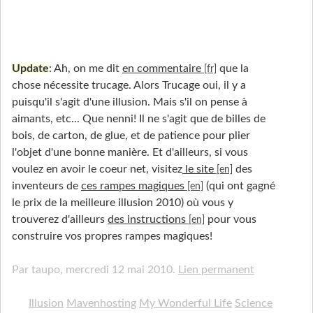
Update
: Ah, on me dit
en commentaire
que la
chose nécessite trucage. Alors Trucage oui, il y a
puisqu'il s'agit d'une illusion. Mais s'il on pense à
aimants, etc... Que nenni! Il ne s'agit que de billes de
bois, de carton, de glue, et de patience pour plier
l'objet d'une bonne manière. Et d'ailleurs, si vous
voulez en avoir le coeur net, visitez
le site
des
inventeurs de
ces rampes magiques
(qui ont gagné
le prix de la meilleure illusion 2010) où vous y
trouverez d'ailleurs
des instructions
pour vous
construire vos propres rampes magiques!
Par taupo,
mercredi 12 mai 2010.
Lien permanent
Illusion
Mavenhosting
My Wonderful Life
Science