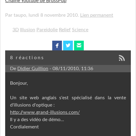
Chaine Youtube de BrussPup
Par taupo,
lundi 8 novembre 2010.
Lien permanent
3D
Illusion
Pareidolie
Relief
Science
facebook
twitterbird
email
8 réactions
De
Didier Guillion
- 08/11/2010, 11:36
Bonjour,
Un site web anglais s'est spécialisé dans la vente
d'illusions d'optique :
http://www.grand-illusions.com/
Il y a des vidéo de démo...
Cordialement