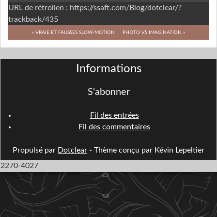
URL de rétrolien : https://ssaft.com/Blog/dotclear/?
trackback/435
« VRAIE ET FAUSSES SLOW-MOTION
PHOTO VS IMAGINATION »
Informations
S'abonner
Fil des entrées
Fil des commentaires
Propulsé par
Dotclear
- Thème conçu par Kévin Lepeltier
2270-4027