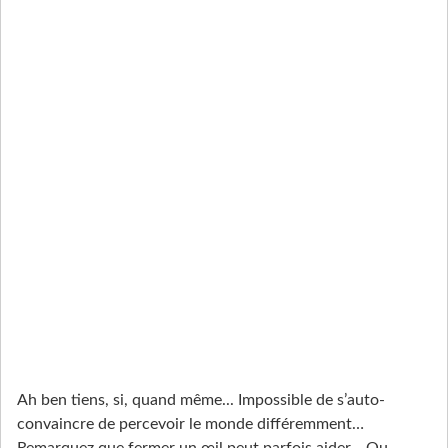
Ah ben tiens, si, quand même... Impossible de s’auto-
convaincre de percevoir le monde différemment…
Remarquez que fermer un œil peut parfois aider… Ou