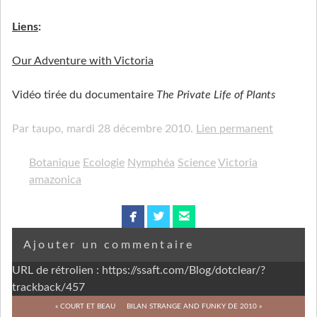
Liens
:
Our Adventure with Victoria
Vidéo tirée du documentaire
The Private Life of Plants
Par taupo,
mardi 28 décembre 2010.
Lien permanent
Botanique
Ecologie
Nymphéa
Science
Victoria
amazonica
facebook
twitterbird
email
Ajouter un commentaire
URL de rétrolien : https://ssaft.com/Blog/dotclear/?
trackback/457
« COURT ET BEAU
BILAN STRANGE AND FUNKY DE 2010 »