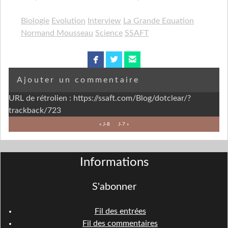
Biologie
Evolution
Interview
La Grande Equation
Normand Mousseau
Science
SSAFT
facebook
twitterbird
email
Ajouter un commentaire
URL de rétrolien : https://ssaft.com/Blog/dotclear/?
trackback/723
« J-8
J-7 »
Informations
S'abonner
Fil des entrées
Fil des commentaires