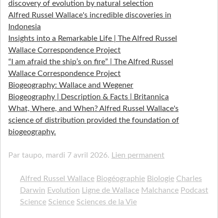
discovery of evolution by natural selection
Alfred Russel Wallace's incredible discoveries in
Indonesia
Insights into a Remarkable Life | The Alfred Russel
Wallace Correspondence Project
“I am afraid the ship’s on fire” | The Alfred Russel
Wallace Correspondence Project
Biogeography: Wallace and Wegener
Biogeography | Description & Facts | Britannica
What, Where, and When? Alfred Russel Wallace's
science of distribution provided the foundation of
biogeography.
Par taupo,
mardi 7 avril 2026.
Lien permanent
Alfred Russel Wallace
Biogéographie
Biologie
Charles
Darwin
Evolution
Ligne de Wallace
Malchance
Podcast
Science
Science
Sciences de la Vie