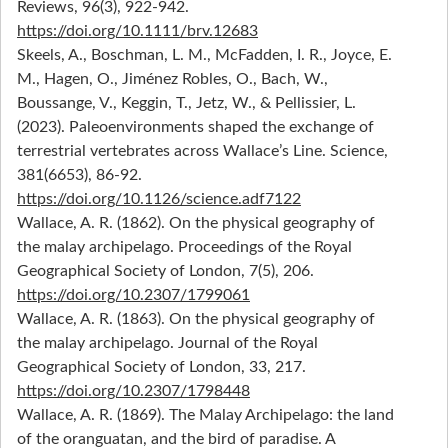
Reviews, 96(3), 922‑942.
https://doi.org/10.1111/brv.12683
Skeels, A., Boschman, L. M., McFadden, I. R., Joyce, E.
M., Hagen, O., Jiménez Robles, O., Bach, W.,
Boussange, V., Keggin, T., Jetz, W., & Pellissier, L.
(2023). Paleoenvironments shaped the exchange of
terrestrial vertebrates across Wallace’s Line. Science,
381(6653), 86‑92.
https://doi.org/10.1126/science.adf7122
Wallace, A. R. (1862). On the physical geography of
the malay archipelago. Proceedings of the Royal
Geographical Society of London, 7(5), 206.
https://doi.org/10.2307/1799061
Wallace, A. R. (1863). On the physical geography of
the malay archipelago. Journal of the Royal
Geographical Society of London, 33, 217.
https://doi.org/10.2307/1798448
Wallace, A. R. (1869). The Malay Archipelago: the land
of the oranguatan, and the bird of paradise. A