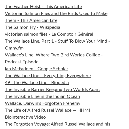
The Feather Heist - This American Life
Victorian Salmon Flies and the Birds Used to Make
Them - This American Life
The Salmon Fly - Wikipedia
victorian salmon flies - Le Comptoir Général
The Wallace Line, Part 1 - Stuff To Blow Your Mind -
Omny.fm
Wallace's Line: Where Two Bird Worlds Collide -
Podcast Episode
Ian McFadden - Google Scholar
The Wallace Line – Everything Everywhere
49- The Wallace Line - Biopedia
The Invisible Barrier Keeping Two Worlds Apart
The Invisible Line in the Indian Ocean
Wallace, Darwin's Forgotten Frenemy
The Life of Alfred Russel Wallace — HHMI
BioInteractive Video
The Forgotten Voyage: Alfred Russel Wallace and his