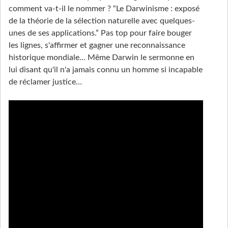
comment va-t-il le nommer ? “Le Darwinisme : exposé
de la théorie de la sélection naturelle avec quelques-
unes de ses applications.” Pas top pour faire bouger
les lignes, s'affirmer et gagner une reconnaissance
historique mondiale… Même Darwin le sermonne en
lui disant qu'il n'a jamais connu un homme si incapable
de réclamer justice…