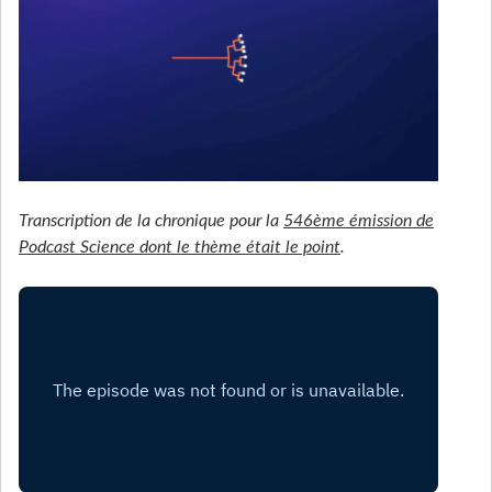
Transcription de la chronique pour la
546ème émission de
Podcast Science dont le thème était le point
.