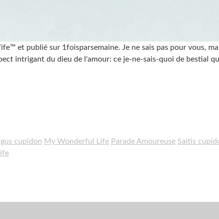
ife™ et publié sur 1foisparsemaine. Je ne sais pas pour vous, ma
t intrigant du dieu de l'amour: ce je-ne-sais-quoi de bestial qui
rgus cupidon
My Wonderful Life
Parade Amoureuse
Saitis cupid
ife