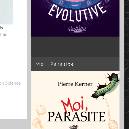
is
 lui
Moi, Parasite
on
Science