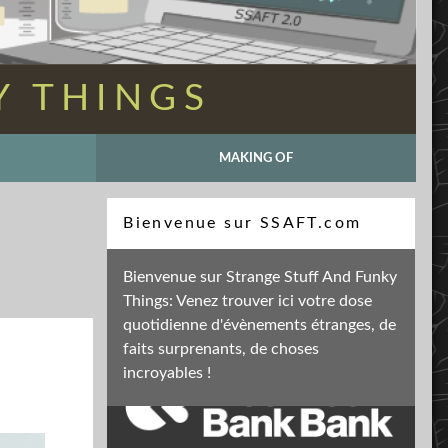
Y THINGS
MAKING OF
Recherche
Bienvenue sur SSAFT.com
Bienvenue sur Strange Stuff And Funky
Things: Venez trouver ici votre dose
Soutenez mon activité
quotidienne d'évènements étranges, de
faits surprenants, de choses
incroyables !