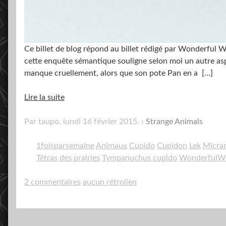
Ce billet de blog répond au billet rédigé par Wonderful W
cette enquête sémantique souligne selon moi un autre aspec
manque cruellement, alors que son pote Pan en a
[…]
Lire la suite
Par taupo,
lundi 16 février 2015
.
Strange Animals
1foisparsemaine
Animaux
Cupido
Cupidon
Lek
Micra
Tétras des prairies
Tympanuchus cupido
WonderfulW
2 commentaires
aucun rétrolien