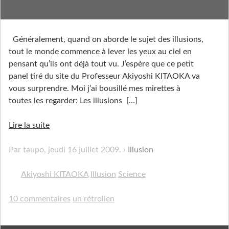
N'en croyez pas vos yeux!
Généralement, quand on aborde le sujet des illusions,
tout le monde commence à lever les yeux au ciel en
pensant qu’ils ont déjà tout vu. J’espère que ce petit
panel tiré du site du Professeur Akiyoshi KITAOKA va
vous surprendre. Moi j’ai bousillé mes mirettes à
toutes les regarder: Les illusions
[…]
Lire la suite
Par taupo,
jeudi 16 juillet 2009
.
Illusion
Akiyoshi KITAOKA
Illusion
Science
10 commentaires
un rétrolien