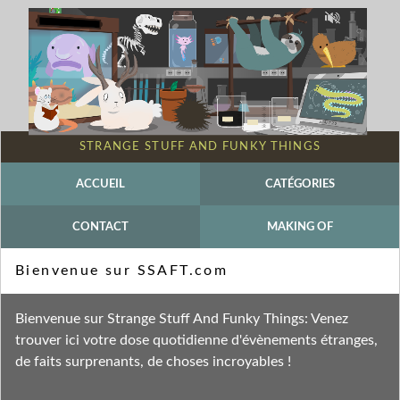
STRANGE STUFF AND FUNKY THINGS
ACCUEIL
CATÉGORIES
CONTACT
MAKING OF
Mot-clé - Akiyoshi KITAOKA
Bienvenue sur SSAFT.com
Fil des entrées
Bienvenue sur Strange Stuff And Funky Things: Venez
Fil des commentaires
trouver ici votre dose quotidienne d'évènements étranges,
de faits surprenants, de choses incroyables !
jeudi 16 juillet 2009