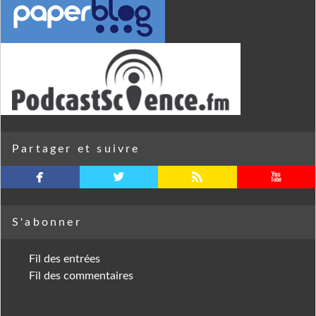
Partager et suivre
facebook
twitterbird
rss
youtube
S'abonner
Fil des entrées
Fil des commentaires