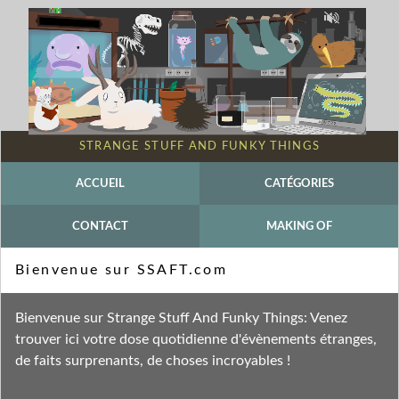
STRANGE STUFF AND FUNKY THINGS
ACCUEIL
CATÉGORIES
CONTACT
MAKING OF
Mot-clé - Allopatrique
Bienvenue sur SSAFT.com
Fil des entrées
Bienvenue sur Strange Stuff And Funky Things: Venez
Fil des commentaires
trouver ici votre dose quotidienne d'évènements étranges,
de faits surprenants, de choses incroyables !
dimanche 7 juin 2026