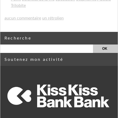
Trilobite
aucun commentaire
un rétrolien
Recherche
Soutenez mon activité