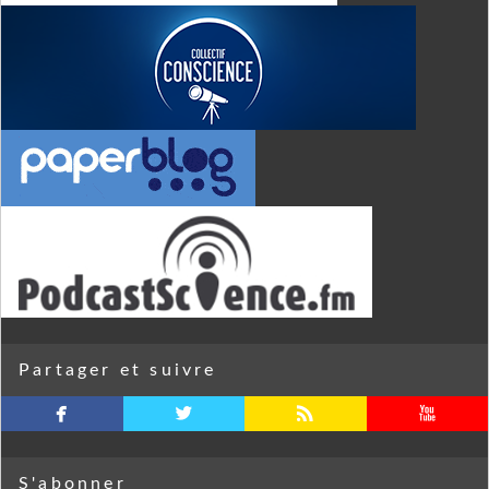
Partager et suivre
facebook
twitterbird
rss
youtube
S'abonner