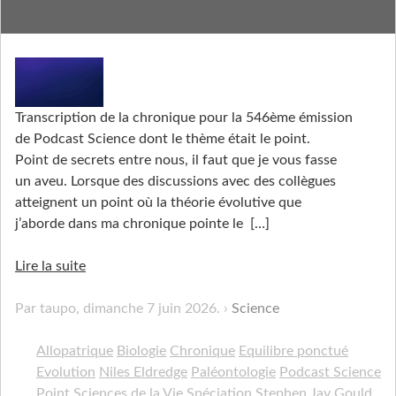
Les équilibres m'ont ponctué
Transcription de la chronique pour la 546ème émission
de Podcast Science dont le thème était le point.
Point de secrets entre nous, il faut que je vous fasse
un aveu. Lorsque des discussions avec des collègues
atteignent un point où la théorie évolutive que
j’aborde dans ma chronique pointe le
[…]
Lire la suite
Par taupo,
dimanche 7 juin 2026
.
Science
Allopatrique
Biologie
Chronique
Equilibre ponctué
Evolution
Niles Eldredge
Paléontologie
Podcast Science
Point
Sciences de la Vie
Spéciation
Stephen Jay Gould