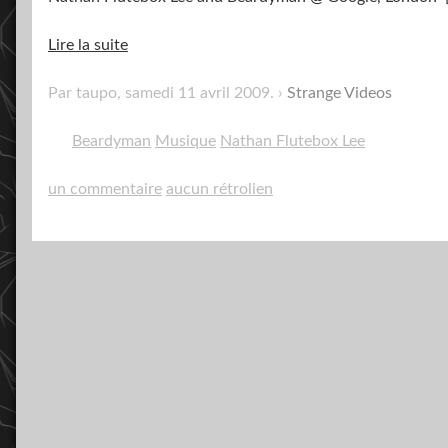
Lire la suite
Par taupo,
samedi 11 avril 2009
.
Strange Videos
Beardyman
Musique
Nathan Flutebox Lee
un commentaire
aucun rétrolien