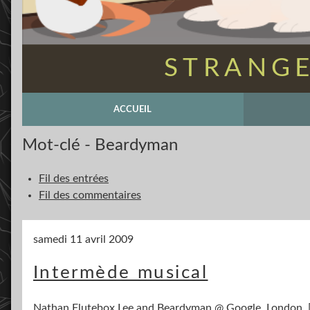
STRANGE
ACCUEIL
Mot-clé - Beardyman
Fil des entrées
Fil des commentaires
samedi 11 avril 2009
Intermède musical
Nathan Flutebox Lee and Beardyman @ Google, London