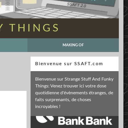
Y THINGS
MAKING OF
Recherche
Bienvenue sur SSAFT.com
Bienvenue sur Strange Stuff And Funky
Things: Venez trouver ici votre dose
Soutenez mon activité
quotidienne d'évènements étranges, de
faits surprenants, de choses
incroyables !