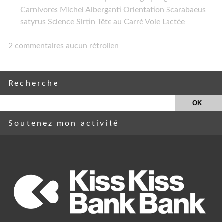
Carnivores
Michel Alberganti
Orientation
Scarabaeus
satyrus
Science
Sirtin
Tête au Carré
Voie Lactée
2 commentaires
aucun rétrolien
Recherche
Soutenez mon activité