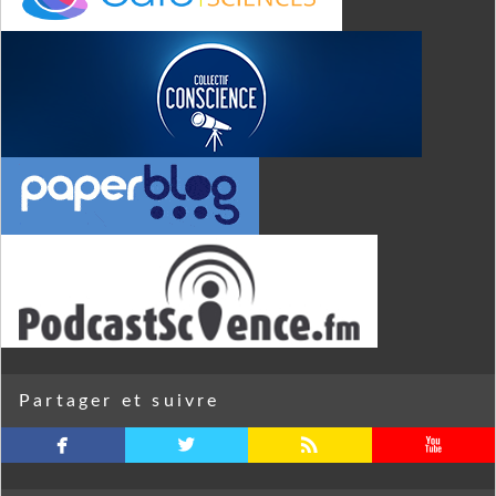
Partager et suivre
facebook
twitterbird
rss
youtube