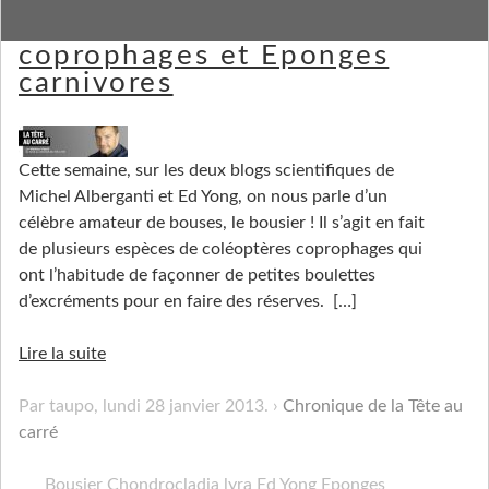
Sur #laTAC - Bousiers
coprophages et Eponges
carnivores
Cette semaine, sur les deux blogs scientifiques de
Michel Alberganti et Ed Yong, on nous parle d’un
célèbre amateur de bouses, le bousier ! Il s’agit en fait
de plusieurs espèces de coléoptères coprophages qui
ont l’habitude de façonner de petites boulettes
d’excréments pour en faire des réserves.
[…]
Lire la suite
Par taupo,
lundi 28 janvier 2013
.
Chronique de la Tête au
carré
Bousier
Chondrocladia lyra
Ed Yong
Eponges