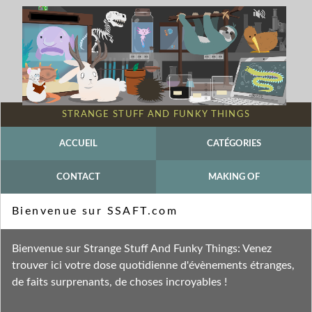
STRANGE STUFF AND FUNKY THINGS
ACCUEIL
CATÉGORIES
CONTACT
MAKING OF
Mot-clé - Bousier
Bienvenue sur SSAFT.com
Fil des entrées
Bienvenue sur Strange Stuff And Funky Things: Venez
Fil des commentaires
trouver ici votre dose quotidienne d'évènements étranges,
de faits surprenants, de choses incroyables !
lundi 28 janvier 2013