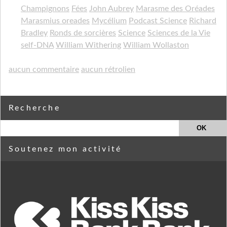
Champignons
Fées
John Aubrey
Marasme des Oréades
Marasmius oreades
Mycélium
Podcast Science
Richard
Bradley
Ronds de sorcières
Science
Sciences de la Vie
self-DNA
William Withering
William Wollaston
aucun commentaire
aucun rétrolien
Recherche
Soutenez mon activité