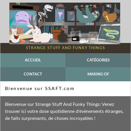
STRANGE STUFF AND FUNKY THINGS
ACCUEIL
CATÉGORIES
CONTACT
MAKING OF
Mot-clé - Brian Froud
Bienvenue sur SSAFT.com
Fil des entrées
Bienvenue sur Strange Stuff And Funky Things: Venez
Fil des commentaires
trouver ici votre dose quotidienne d'évènements étranges,
de faits surprenants, de choses incroyables !
mercredi 24 septembre 2025