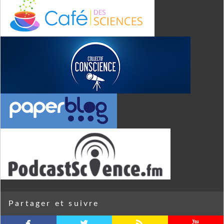
Partager et suivre
facebook
twitterbird
rss
youtube