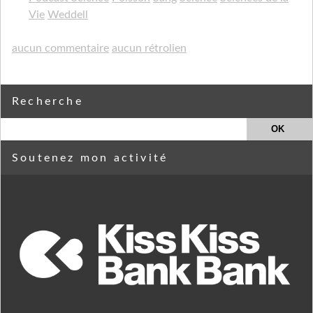
Vie
Weddell
aucun commentaire
aucun rétrolien
Recherche
Soutenez mon activité