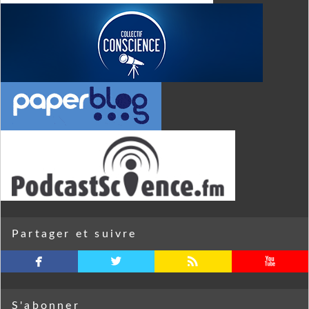
Partager et suivre
facebook
twitterbird
rss
youtube
S'abonner