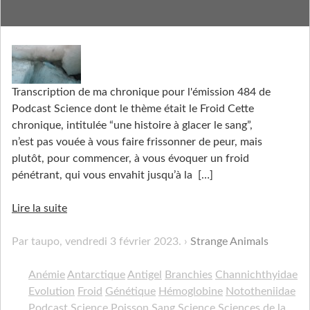
Une Histoire à glacer le sang
Transcription de ma chronique pour l'émission 484 de
Podcast Science dont le thème était le Froid Cette
chronique, intitulée “une histoire à glacer le sang”,
n’est pas vouée à vous faire frissonner de peur, mais
plutôt, pour commencer, à vous évoquer un froid
pénétrant, qui vous envahit jusqu’à la
[…]
Lire la suite
Par taupo,
vendredi 3 février 2023
.
Strange Animals
Anémie
Antarctique
Antigel
Branchies
Channichthyidae
Evolution
Froid
Génétique
Hémoglobine
Nototheniidae
Podcast Science
Poisson
Sang
Science
Sciences de la