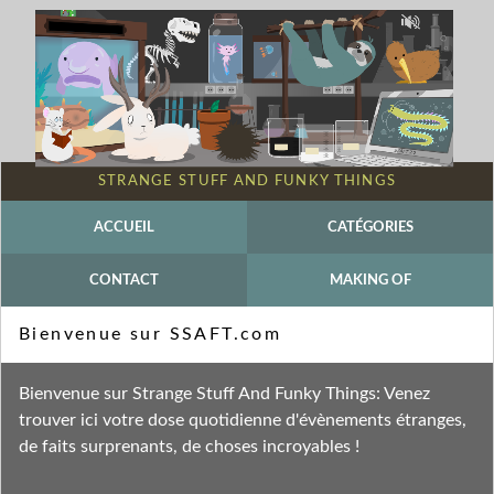
STRANGE STUFF AND FUNKY THINGS
ACCUEIL
CATÉGORIES
CONTACT
MAKING OF
Mot-clé - Channichthyidae
Bienvenue sur SSAFT.com
Fil des entrées
Bienvenue sur Strange Stuff And Funky Things: Venez
Fil des commentaires
trouver ici votre dose quotidienne d'évènements étranges,
de faits surprenants, de choses incroyables !
vendredi 3 février 2023