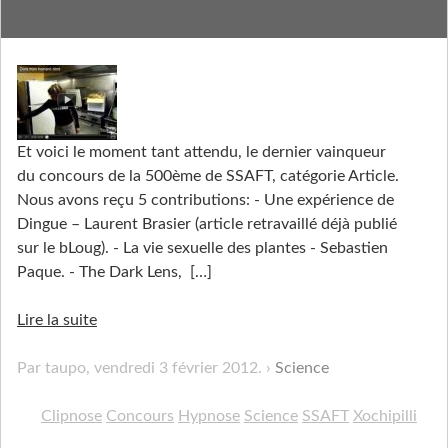
La transe des canards
Et voici le moment tant attendu, le dernier vainqueur
du concours de la 500ème de SSAFT, catégorie Article.
Nous avons reçu 5 contributions: - Une expérience de
Dingue – Laurent Brasier (article retravaillé déjà publié
sur le bLoug). - La vie sexuelle des plantes - Sebastien
Paque. - The Dark Lens,
[…]
Lire la suite
Par taupo,
vendredi 3 février 2012
.
Science
Clipnose
Concours
Hypnose
Science
SSAFT
Xochipilli