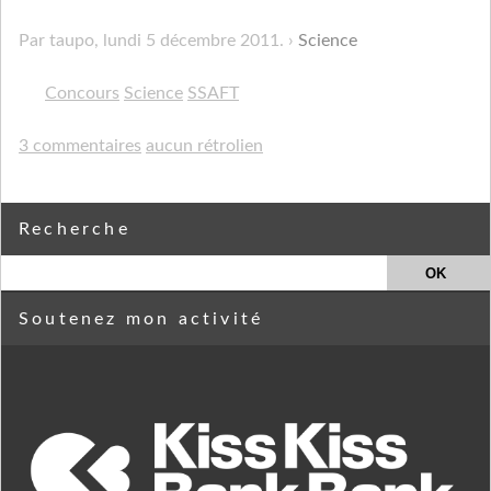
Par taupo,
lundi 5 décembre 2011
.
Science
Concours
Science
SSAFT
3 commentaires
aucun rétrolien
Recherche
Soutenez mon activité