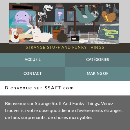
STRANGE STUFF AND FUNKY THINGS
ACCUEIL
CATÉGORIES
CONTACT
MAKING OF
Mot-clé - Concours
Bienvenue sur SSAFT.com
Fil des entrées
Bienvenue sur Strange Stuff And Funky Things: Venez
Fil des commentaires
trouver ici votre dose quotidienne d'évènements étranges,
de faits surprenants, de choses incroyables !
vendredi 3 février 2012