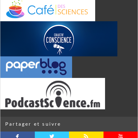
Partager et suivre
facebook
twitterbird
rss
youtube