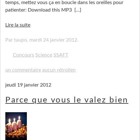
temps, mettez vous ça en boucle dans les oreilles pour
patienter: Download this MP3
[…]
Lire la suite
Par taupo,
mardi 24 janvier 2012
.
Concours
Science
SSAFT
un commentaire
aucun rétrolien
jeudi 19 janvier 2012
Parce que vous le valez bien