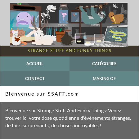
STRANGE STUFF AND FUNKY THINGS
ACCUEIL
CATÉGORIES
CONTACT
MAKING OF
Mot-clé - Dragons des mers
Bienvenue sur SSAFT.com
Fil des entrées
Bienvenue sur Strange Stuff And Funky Things: Venez
Fil des commentaires
trouver ici votre dose quotidienne d'évènements étranges,
de faits surprenants, de choses incroyables !
lundi 15 novembre 2010