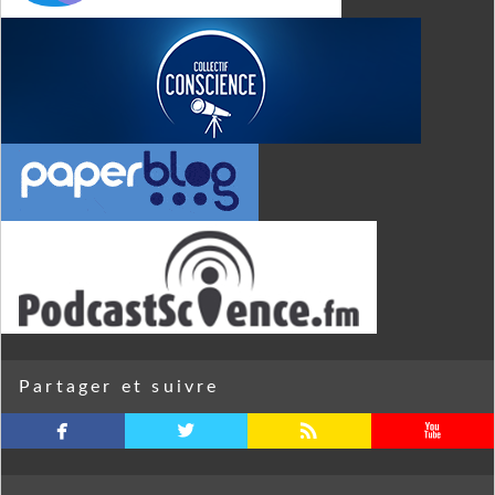
Partager et suivre
facebook
twitterbird
rss
youtube