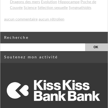
Dragons des mers
Evolution
Hippocampe
Poche de
Couvée
Science
Sélection sexuelle
Syngnathidés
aucun commentaire
aucun rétrolien
Recherche
Soutenez mon activité