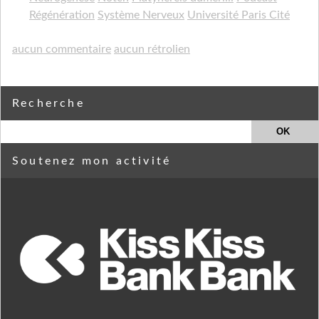
Régénération
Système Nerveux
Université Paris Cité
aucun commentaire
aucun rétrolien
Recherche
Soutenez mon activité