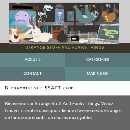
STRANGE STUFF AND FUNKY THINGS
ACCUEIL
CATÉGORIES
CONTACT
MAKING OF
Mot-clé - EMBO Reports
Bienvenue sur SSAFT.com
Fil des entrées
Bienvenue sur Strange Stuff And Funky Things: Venez
Fil des commentaires
trouver ici votre dose quotidienne d'évènements étranges,
de faits surprenants, de choses incroyables !
lundi 6 avril 2026