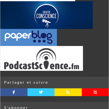
Partager et suivre
facebook
twitterbird
rss
youtube
S'abonner