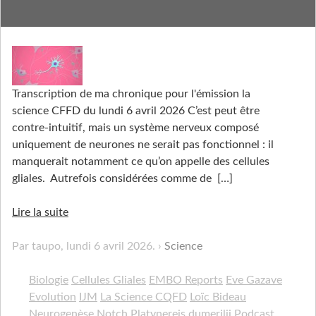
Le Ventru de Notch Glabre
Transcription de ma chronique pour l'émission la
science CFFD du lundi 6 avril 2026 C’est peut être
contre-intuitif, mais un système nerveux composé
uniquement de neurones ne serait pas fonctionnel : il
manquerait notamment ce qu’on appelle des cellules
gliales. Autrefois considérées comme de
[…]
Lire la suite
Par taupo,
lundi 6 avril 2026
.
Science
Biologie
Cellules Gliales
EMBO Reports
Eve Gazave
Evolution
IJM
La Science CQFD
Loïc Bideau
Neurogenèse
Notch
Platynereis dumerilii
Podcast