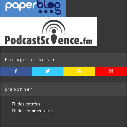
Partager et suivre
facebook
twitterbird
rss
youtube
S'abonner
Fil des entrées
Fil des commentaires