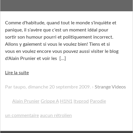
Rions avec la grippe A A A
Comme d'habitude, quand tout le monde s'inquiète et
panique, il s'avère que c'est un moment idéal pour
sortir son humour pourri et politiquement incorrect.
Allons y gaiement si vous le voulez bien! Tiens et si
vous en voulez encore vous pouvez aussi visiter le blog
d'Alain Prunier et voir les
[…]
Lire la suite
Par taupo,
dimanche 20 septembre 2009
.
Strange Videos
Alain Prunier
Grippe A
H1N1
ltvprod
Parodie
un commentaire
aucun rétrolien