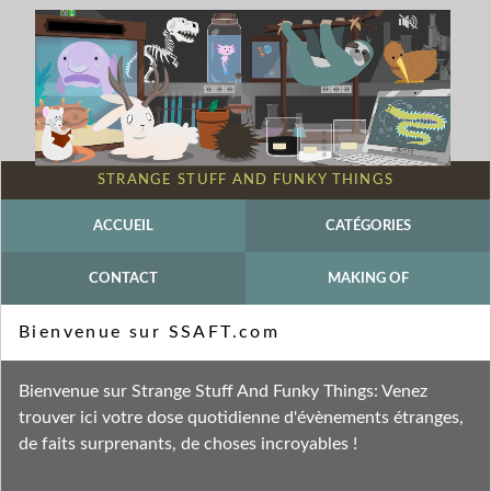
STRANGE STUFF AND FUNKY THINGS
ACCUEIL
CATÉGORIES
CONTACT
MAKING OF
Mot-clé - Grippe A
Bienvenue sur SSAFT.com
Fil des entrées
Bienvenue sur Strange Stuff And Funky Things: Venez
Fil des commentaires
trouver ici votre dose quotidienne d'évènements étranges,
de faits surprenants, de choses incroyables !
dimanche 20 septembre 2009