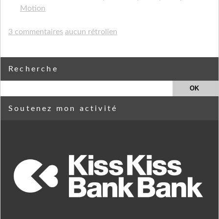
Motion
3 commentaires
aucun rétrolien
Recherche
Soutenez mon activité