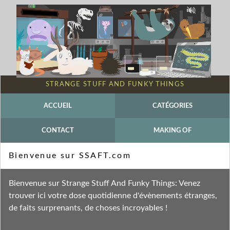
STRANGE STUFF AND FUNKY THINGS
ACCUEIL
CATÉGORIES
CONTACT
MAKING OF
Mot-clé - Gulp
Bienvenue sur SSAFT.com
Fil des entrées
Bienvenue sur Strange Stuff And Funky Things: Venez
Fil des commentaires
trouver ici votre dose quotidienne d'évènements étranges,
de faits surprenants, de choses incroyables !
samedi 13 août 2011