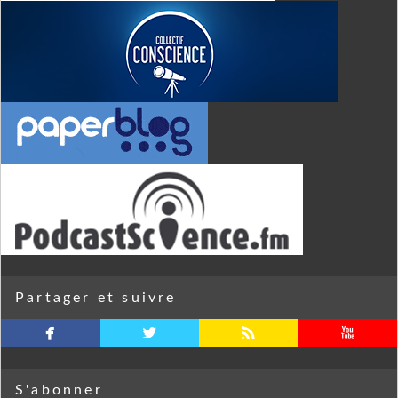
Partager et suivre
facebook
twitterbird
rss
youtube
S'abonner