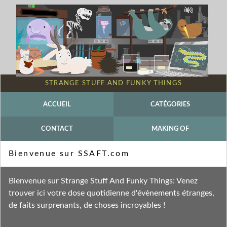
STRANGE STUFF AND FUNKY THINGS
ACCUEIL
CATÉGORIES
CONTACT
MAKING OF
Mot-clé - Johannes Stjärne Nilsson
Bienvenue sur SSAFT.com
Fil des entrées
Bienvenue sur Strange Stuff And Funky Things: Venez
Fil des commentaires
trouver ici votre dose quotidienne d'évènements étranges,
de faits surprenants, de choses incroyables !
jeudi 26 février 2009