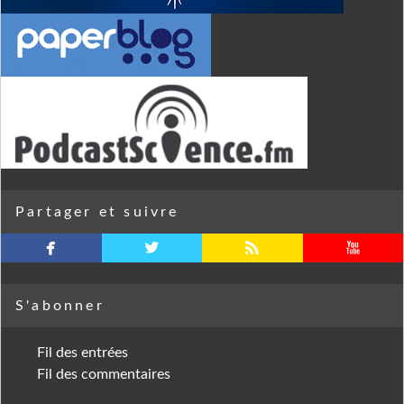
Partager et suivre
facebook
twitterbird
rss
youtube
S'abonner
Fil des entrées
Fil des commentaires