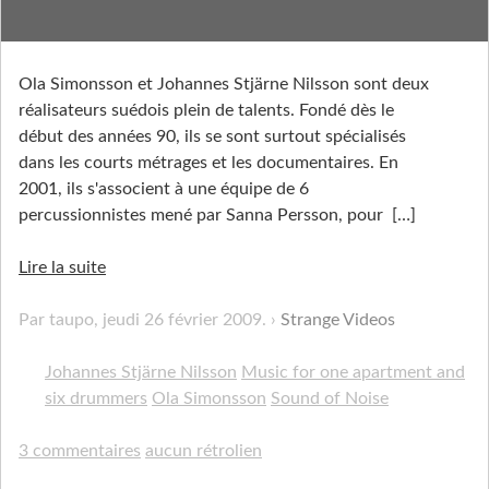
Sound of Noise
Ola Simonsson et Johannes Stjärne Nilsson sont deux
réalisateurs suédois plein de talents. Fondé dès le
début des années 90, ils se sont surtout spécialisés
dans les courts métrages et les documentaires. En
2001, ils s'associent à une équipe de 6
percussionnistes mené par Sanna Persson, pour
[…]
Lire la suite
Par taupo,
jeudi 26 février 2009
.
Strange Videos
Johannes Stjärne Nilsson
Music for one apartment and
six drummers
Ola Simonsson
Sound of Noise
3 commentaires
aucun rétrolien