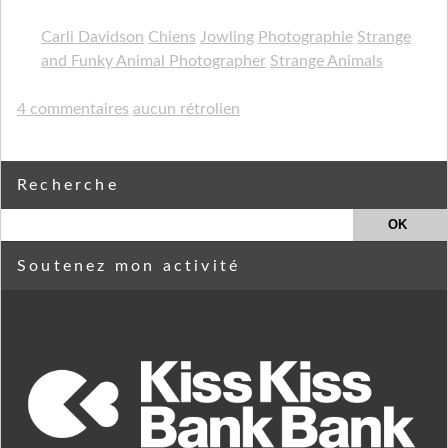
Carli Davidson
Chiens
Jowling
Photographie
Strange
and Funky Animal Photographer
Strange Animals
4 commentaires
aucun rétrolien
Recherche
Soutenez mon activité