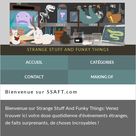
STRANGE STUFF AND FUNKY THINGS
ACCUEIL
CATÉGORIES
CONTACT
MAKING OF
Mot-clé - Jowling
Bienvenue sur SSAFT.com
Fil des entrées
Bienvenue sur Strange Stuff And Funky Things: Venez
Fil des commentaires
trouver ici votre dose quotidienne d'évènements étranges,
de faits surprenants, de choses incroyables !
samedi 30 juillet 2011