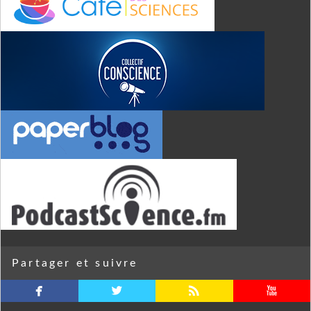
Partager et suivre
facebook
twitterbird
rss
youtube