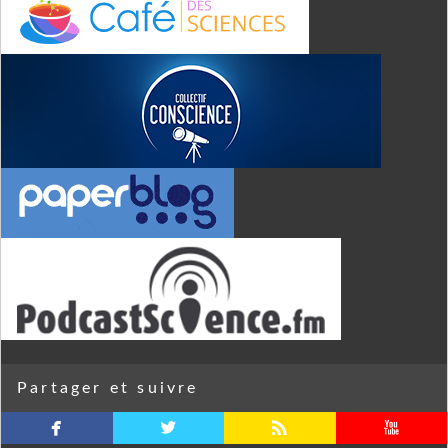
Partager et suivre
facebook
twitterbird
rss
youtube