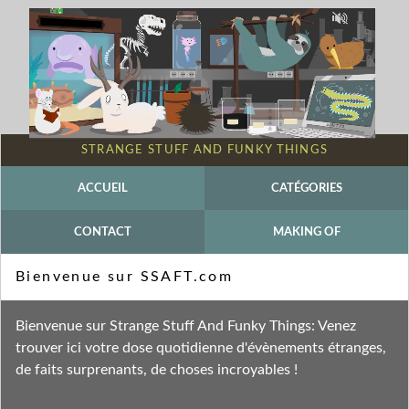
STRANGE STUFF AND FUNKY THINGS
ACCUEIL
CATÉGORIES
CONTACT
MAKING OF
Mot-clé - Kenneth Catania
Bienvenue sur SSAFT.com
Fil des entrées
Bienvenue sur Strange Stuff And Funky Things: Venez
Fil des commentaires
trouver ici votre dose quotidienne d'évènements étranges,
de faits surprenants, de choses incroyables !
mercredi 11 octobre 2023