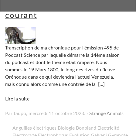
Des poissons électriques au
courant
Transcription de ma chronique pour l'émission 495 de
Podcast Science par laquelle démarre la 14ème saison
du podcast et dont le thème était Ampère. Nous
sommes le 19 Mars 1800, le long des rives du fleuve
Orénoque dans ce qui deviendra l’actuel Venezuela,
mais connu alors comme une contrée de la
[…]
Lire la suite
Par taupo,
mercredi 11 octobre 2023
.
Strange Animals
Anguilles électriques
Biologie
Bonpland
Electricité
Electrocyte
Electrophorus
Evolution
Galvani
Gymnote