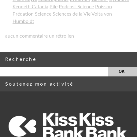
Kenneth Catania
Pile
Podcast Science
Poisson
Prédation
Science
Sciences de la Vie
Volta
von
Humboldt
aucun commentaire
un rétrolien
Recherche
Soutenez mon activité