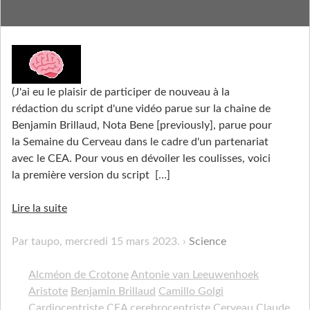
Célébrons les cérébraux
(J'ai eu le plaisir de participer de nouveau à la
rédaction du script d'une vidéo parue sur la chaine de
Benjamin Brillaud, Nota Bene [previously], parue pour
la Semaine du Cerveau dans le cadre d'un partenariat
avec le CEA. Pour vous en dévoiler les coulisses, voici
la première version du script
[…]
Lire la suite
Par taupo,
mercredi 15 mars 2023
.
Science
Alcméon de Crotone
Antonie van Leeuwenhoek
Aristote
Benjamin Brillaud
Camillo Golgi
Cardiocentriste
CEA
cerebrocentriste
Cerveau
Claude