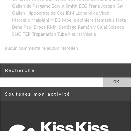
Galien de Pergame
Edwin Smith
EEG
Franz Joseph Gall
Galien
Hippocrate de Cos
IRM
Léonard de Vinci
Marcello Malpighi
MEG
Moelle épinière
Némésius
Nota
Bene
Paul Broca
RMN
Santiago Ramón y Cajal
Science
SNC
TEP
Trépanation
Tube Neural
Vésale
aucun commentaire
aucun rétrolien
Recherche
Soutenez mon activité