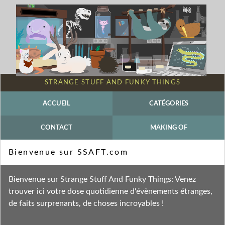
STRANGE STUFF AND FUNKY THINGS
ACCUEIL
CATÉGORIES
CONTACT
MAKING OF
Mot-clé - Léonard de Vinci
Bienvenue sur SSAFT.com
Fil des entrées
Bienvenue sur Strange Stuff And Funky Things: Venez
Fil des commentaires
trouver ici votre dose quotidienne d'évènements étranges,
de faits surprenants, de choses incroyables !
mercredi 15 mars 2023