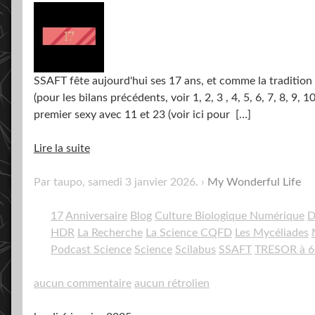
SSAFT fête aujourd'hui ses 17 ans, et comme la tradition 
(pour les bilans précédents, voir 1, 2, 3 , 4, 5, 6, 7, 8, 9
premier sexy avec 11 et 23 (voir ici pour
[…]
Lire la suite
Par taupo,
samedi 3 janvier 2026
.
My Wonderful Life
17
Anniversaire
Blog
Culture Biologique Numérique
D
HDR
La Recherche
La Science CQFD
Les Mycéliades
Podcast Science
Science
Scilabus
SSAFT
TRESOR à 6 
aucun commentaire
aucun rétrolien