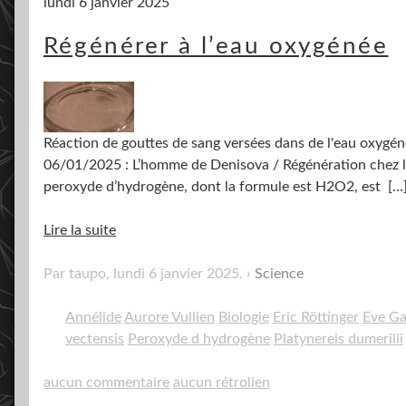
lundi 6 janvier 2025
Régénérer à l’eau oxygénée
Réaction de gouttes de sang versées dans de l'eau oxygé
06/01/2025 : L’homme de Denisova / Régénération chez le
peroxyde d’hydrogène, dont la formule est H2O2, est
[…
Lire la suite
Par taupo,
lundi 6 janvier 2025
.
Science
Annélide
Aurore Vullien
Biologie
Eric Röttinger
Eve Ga
vectensis
Peroxyde d hydrogène
Platynereis dumerilii
aucun commentaire
aucun rétrolien