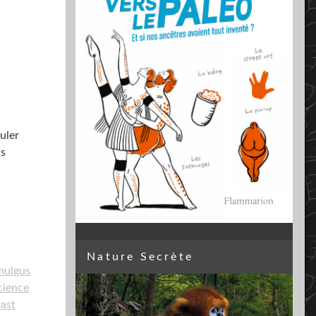
uler
ns
Nature Secrète
mulgus
cience
ast