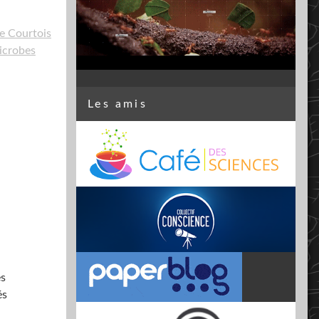
e Courtois
icrobes
Les amis
es
és