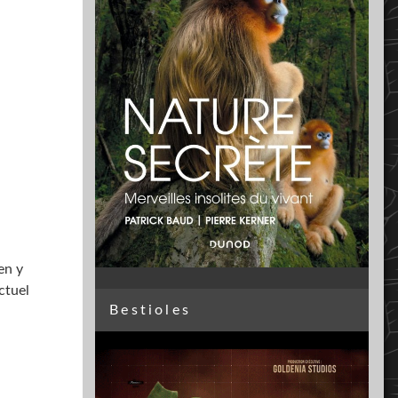
en y
ctuel
Bestioles