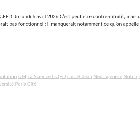
CFFD du lundi 6 avril 2026 C’est peut être contre-intuitif, mais 
it pas fonctionnel : il manquerait notamment ce qu’on appelle
volution
IJM
La Science CQFD
Loïc Bideau
Neurogenèse
Notch
ersité Paris Cité