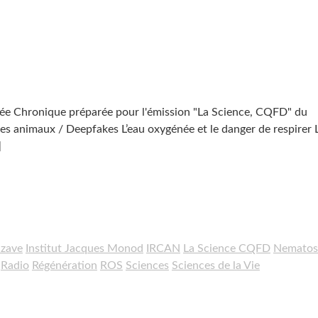
née Chronique préparée pour l'émission "La Science, CQFD" du
s animaux / Deepfakes L’eau oxygénée et le danger de respirer 
]
zave
Institut Jacques Monod
IRCAN
La Science CQFD
Nematost
Radio
Régénération
ROS
Sciences
Sciences de la Vie