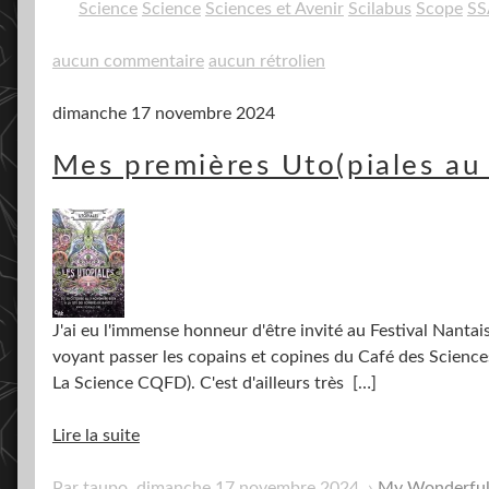
Science
Science
Sciences et Avenir
Scilabus
Scope
SS
aucun commentaire
aucun rétrolien
dimanche 17 novembre 2024
Mes premières Uto(piales au
J'ai eu l'immense honneur d'être invité au Festival Nantai
voyant passer les copains et copines du Café des Science
La Science CQFD). C'est d'ailleurs très
[…]
Lire la suite
Par taupo,
dimanche 17 novembre 2024
.
My Wonderful 