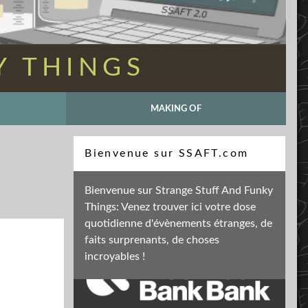
Y THINGS
MAKING OF
Recherche
Bienvenue sur SSAFT.com
Bienvenue sur Strange Stuff And Funky
Things: Venez trouver ici votre dose
Soutenez mon activité
quotidienne d'évènements étranges, de
faits surprenants, de choses
incroyables !