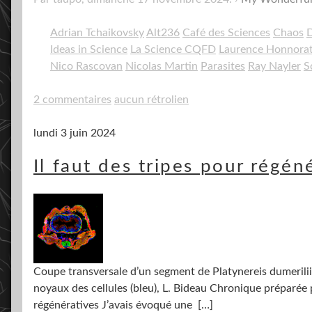
Adrian Tchaikovsky
Alt236
Café des Sciences
Chaos
D
Ideas in Science
La Science CQFD
Laurence Honnora
Nico Rascovan
Nicolas Martin
Parasites
Ray Nayler
S
2 commentaires
aucun rétrolien
lundi 3 juin 2024
Il faut des tripes pour régén
Coupe transversale d’un segment de Platynereis dumerilii a
noyaux des cellules (bleu), L. Bideau Chronique préparé
régénératives J’avais évoqué une
[…]