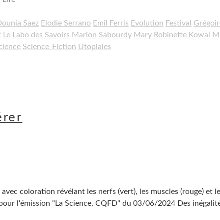
ounia Saez
Elodie Serrano
Emil Ferris
Evolution
Festival
Grégoir
t
Le Labo des Savoirs
Marion Sabourdy
Mary Robinette Kowal
M
cience
Science-Fiction
Utopiales
érer
vec coloration révélant les nerfs (vert), les muscles (rouge) et l
e pour l'émission "La Science, CQFD" du 03/06/2024 Des inégalit