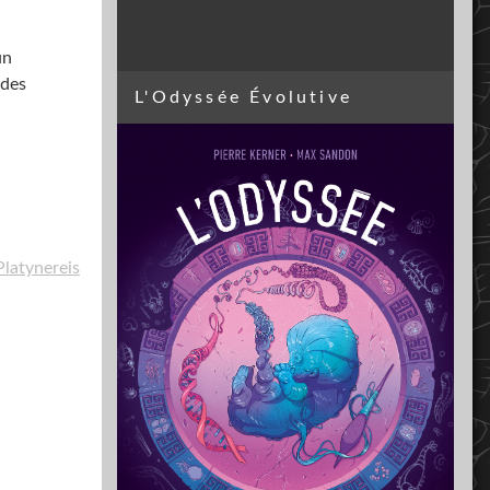
un
 des
L'Odyssée Évolutive
Platynereis