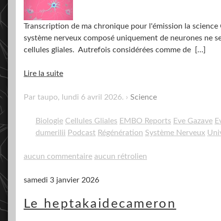
Transcription de ma chronique pour l'émission la science 
système nerveux composé uniquement de neurones ne sera
cellules gliales. Autrefois considérées comme de
[…]
Lire la suite
Par taupo,
lundi 6 avril 2026
.
Science
Biologie
Cellules Gliales
EMBO Reports
Eve Gazave
E
dumerilii
Podcast
Régénération
Système Nerveux
Univ
aucun commentaire
aucun rétrolien
samedi 3 janvier 2026
Le heptakaidecameron