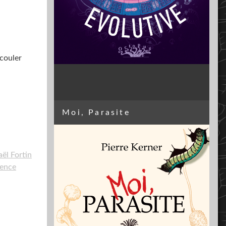
écouler
Moi, Parasite
ël Fortin
ience