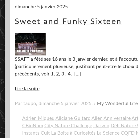
dimanche 5 janvier 2025
Sweet and Funky Sixteen
SSAFT a fêté ses 16 ans le 3 janvier dernier, et à l'accou
(particulièrement pluvieuse, justifiant peut-être le choix d
précédents, voir 1, 2, 3 , 4,
[…]
Lire la suite
Par taupo,
dimanche 5 janvier 2025
.
My Wonderful Life
Adrien Miqueu
Aliciane Guitard
Alien
Anniversaire
Ar
CBioNum
City Nature Challenge
Darwin
Défi Nature
Instants Cult
La Boîte à Curiosités
La Science CQFD