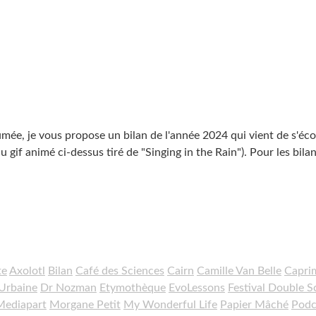
tumée, je vous propose un bilan de l'année 2024 qui vient de s'éco
u gif animé ci-dessus tiré de "Singing in the Rain"). Pour les bila
te
Axolotl
Bilan
Café des Sciences
Cairn
Camille Van Belle
Capri
 Urbaine
Dr Nozman
Etymothèque
EvoLessons
Festival Double S
Mediapart
Morgane Petit
My Wonderful Life
Papier Mâché
Podc