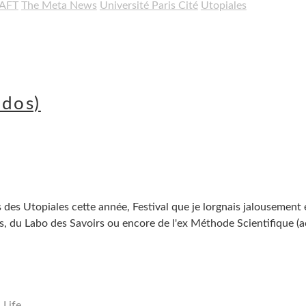
AFT
The Meta News
Université Paris Cité
Utopiales
 dos)
s des Utopiales cette année, Festival que je lorgnais jalousement 
s, du Labo des Savoirs ou encore de l'ex Méthode Scientifique (a
Life