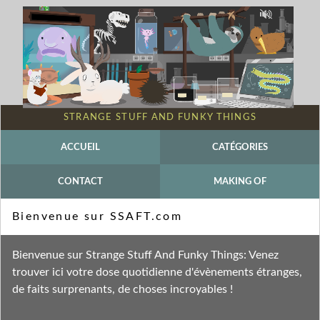
STRANGE STUFF AND FUNKY THINGS
ACCUEIL
CATÉGORIES
CONTACT
MAKING OF
Mot-clé - Nudivirus
Bienvenue sur SSAFT.com
Fil des entrées
Bienvenue sur Strange Stuff And Funky Things: Venez
Fil des commentaires
trouver ici votre dose quotidienne d'évènements étranges,
de faits surprenants, de choses incroyables !
vendredi 9 juillet 2010