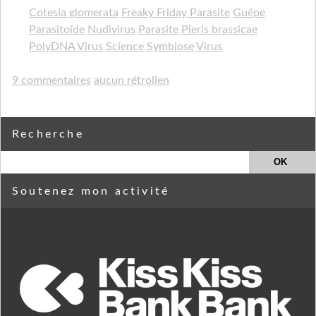
Cotesia glomerata
Freaky Friday Parasite
Guêpe
Parasitoïde
Nudivirus
Parasite
Pieris brassicae
PolyDNA Virus
Science
Symbiose
Virus
9 commentaires
aucun rétrolien
Recherche
Soutenez mon activité