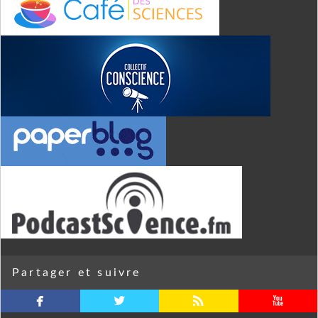
Partager et suivre
facebook
twitterbird
rss
youtube