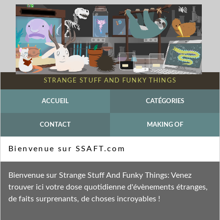
STRANGE STUFF AND FUNKY THINGS
ACCUEIL
CATÉGORIES
CONTACT
MAKING OF
Mot-clé - Nymphéa
Bienvenue sur SSAFT.com
Fil des entrées
Bienvenue sur Strange Stuff And Funky Things: Venez
Fil des commentaires
trouver ici votre dose quotidienne d'évènements étranges,
de faits surprenants, de choses incroyables !
mardi 28 décembre 2010