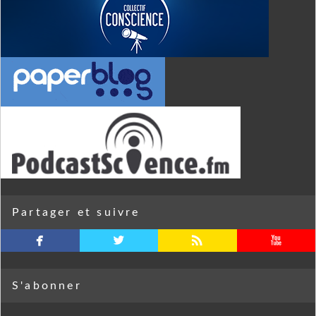
Partager et suivre
facebook
twitterbird
rss
youtube
S'abonner