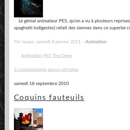
Le génial animateur PES, qu’on a vu à plusieurs reprises 
spaghetti indigestes) refait des siennes dans ce superbe 
Par taupo,
samedi 8 janvier 2011
.
Animation
Animation
PES
The Deep
3 commentaires
aucun rétrolien
samedi 18 septembre 2010
Coquins fauteuils