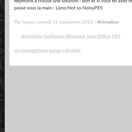
Reymond a trouvé une solution : Bon et si vous en avez m
passe sous la main : Liens:Not so NoisyPES
Par taupo,
samedi 11 septembre 2010
.
Animation
Animation
Guillaume Reymond
Jeux Vidéos
PES
un commentaire
aucun rétrolien