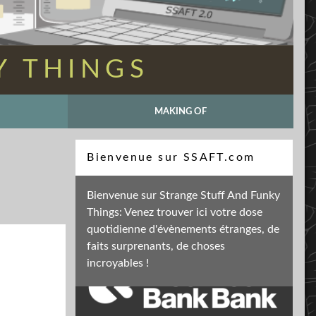
Y THINGS
MAKING OF
Recherche
Bienvenue sur SSAFT.com
Bienvenue sur Strange Stuff And Funky
Things: Venez trouver ici votre dose
Soutenez mon activité
quotidienne d'évènements étranges, de
faits surprenants, de choses
incroyables !