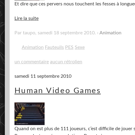
Et dire que ces pervers nous touchent les fesses à lo
Lire la suite
Par taupo,
samedi 18 septembre 2010
.
Animation
Animation
Fauteuils
PES
Sexe
un commentaire
aucun rétrolien
samedi 11 septembre 2010
Human Video Games
Quand on est plus de 111 joueurs, c’est difficile de joue