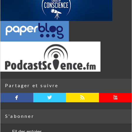
Partager et suivre
facebook
twitterbird
rss
youtube
S'abonner
Fil des entrées