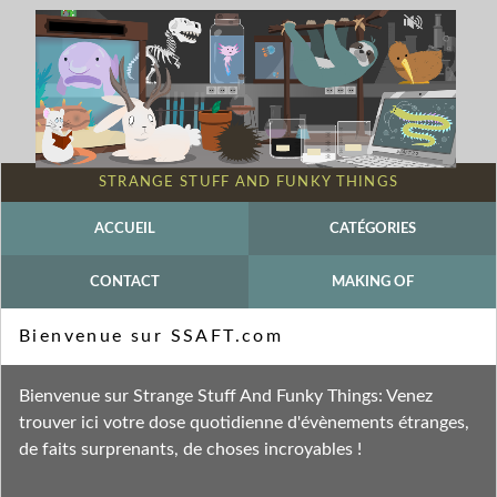
STRANGE STUFF AND FUNKY THINGS
ACCUEIL
CATÉGORIES
CONTACT
MAKING OF
Mot-clé - PROMES
Bienvenue sur SSAFT.com
Fil des entrées
Bienvenue sur Strange Stuff And Funky Things: Venez
Fil des commentaires
trouver ici votre dose quotidienne d'évènements étranges,
de faits surprenants, de choses incroyables !
lundi 13 décembre 2010