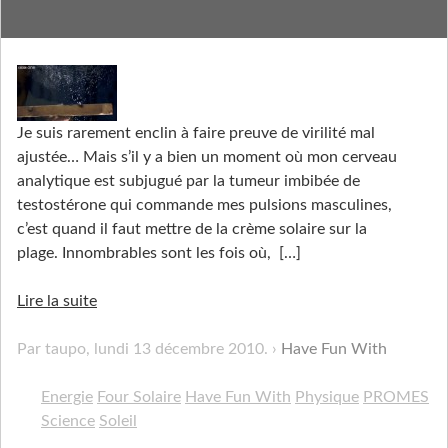
Have Fun With Sunlight
Je suis rarement enclin à faire preuve de virilité mal
ajustée… Mais s’il y a bien un moment où mon cerveau
analytique est subjugué par la tumeur imbibée de
testostérone qui commande mes pulsions masculines,
c’est quand il faut mettre de la crème solaire sur la
plage. Innombrables sont les fois où,
[…]
Lire la suite
Par taupo,
lundi 13 décembre 2010
.
Have Fun With
Energie
Four Solaire
Have Fun With
Physique
PROMES
Science
Soleil