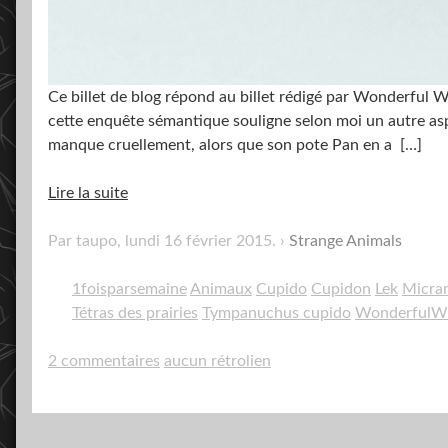
Ce billet de blog répond au billet rédigé par Wonderful W
cette enquête sémantique souligne selon moi un autre aspec
manque cruellement, alors que son pote Pan en a
[…]
Lire la suite
Par taupo,
lundi 16 février 2015
.
Strange Animals
1foisparsemaine
Animaux
Cupido
Cupidon
Lek
Micra
Tétras des prairies
Tympanuchus cupido
WonderfulW
2 commentaires
aucun rétrolien