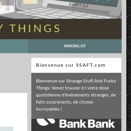
Y THINGS
MAKING OF
Recherche
Bienvenue sur SSAFT.com
Bienvenue sur Strange Stuff And Funky
Things: Venez trouver ici votre dose
Soutenez mon activité
quotidienne d'évènements étranges, de
faits surprenants, de choses
incroyables !