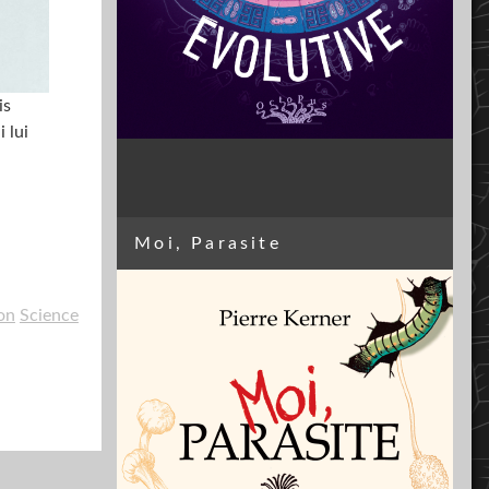
is
 lui
Moi, Parasite
on
Science