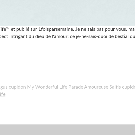
ife™ et publié sur 1foisparsemaine. Je ne sais pas pour vous, ma
t intrigant du dieu de l'amour: ce je-ne-sais-quoi de bestial qui
rgus cupidon
My Wonderful Life
Parade Amoureuse
Saitis cupid
ife