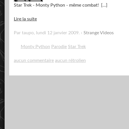
Star Trek - Monty Python - même combat!
[…]
Lire la suite
Par taupo,
lundi 12 janvier 2009
.
Strange Videos
Monty Python
Parodie
Star Trek
aucun commentaire
aucun rétrolien