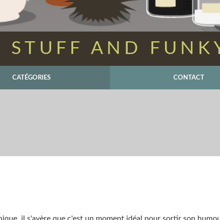
 STUFF AND FUNK
CATÉGORIES
CONTACT
que, il s'avère que c'est un moment idéal pour sortir son humo