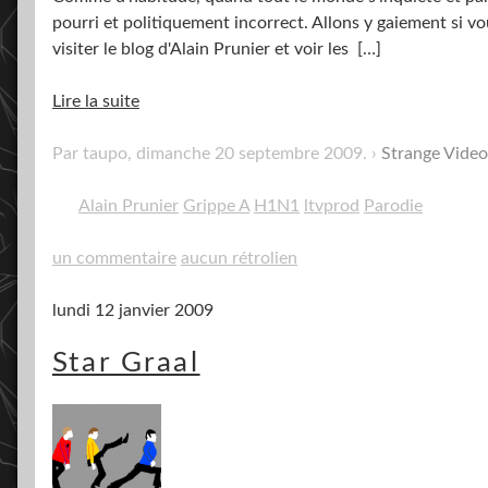
pourri et politiquement incorrect. Allons y gaiement si vo
visiter le blog d'Alain Prunier et voir les
[…]
Lire la suite
Par taupo,
dimanche 20 septembre 2009
.
Strange Video
Alain Prunier
Grippe A
H1N1
ltvprod
Parodie
un commentaire
aucun rétrolien
lundi 12 janvier 2009
Star Graal