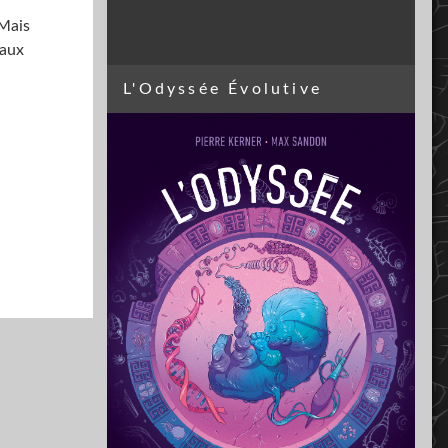
 Mais
maux
L'Odyssée Évolutive