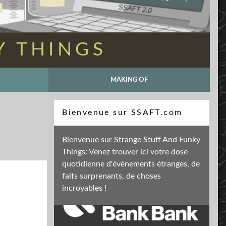
Y THINGS
MAKING OF
Recherche
Bienvenue sur SSAFT.com
Bienvenue sur Strange Stuff And Funky
Things: Venez trouver ici votre dose
Soutenez mon activité
quotidienne d'évènements étranges, de
faits surprenants, de choses
incroyables !