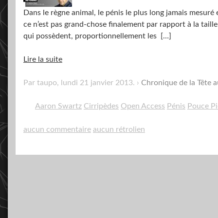
Dans le règne animal, le pénis le plus long jamais mesuré
ce n’est pas grand-chose finalement par rapport à la taille
qui possèdent, proportionnellement les
[…]
Lire la suite
Par taupo,
lundi 21 janvier 2013
.
Chronique de la Tête a
Aaron Swartz
Cirripèdes
Open Access
Pénis
Pouce P
aucun commentaire
aucun rétrolien