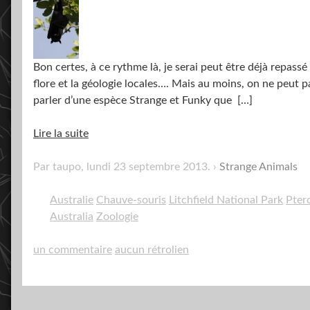
Bon certes, à ce rythme là, je serai peut être déjà repassé p
flore et la géologie locales…. Mais au moins, on ne peut 
parler d’une espèce Strange et Funky que
[…]
Lire la suite
Par taupo,
lundi 23 septembre 2013
.
Strange Animals
Australie
Chauve-souris
Litchfield National Park
Pter
Australia
Zoologie
un commentaire
aucun rétrolien