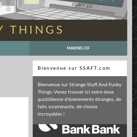
Y THINGS
MAKING OF
Recherche
Bienvenue sur SSAFT.com
Bienvenue sur Strange Stuff And Funky
Things: Venez trouver ici votre dose
Soutenez mon activité
quotidienne d'évènements étranges, de
faits surprenants, de choses
incroyables !