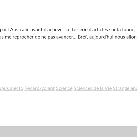
ar l’Australie avant d’achever cette série d’articles sur la faune, 
pas me reprocher de ne pas avancer… Bref, aujourd’hui nous allon
opus alecto
Renard-volant
Science
Sciences de la Vie
Strange an