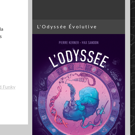
L'Odyssée Évolutive
la
s
d Funky