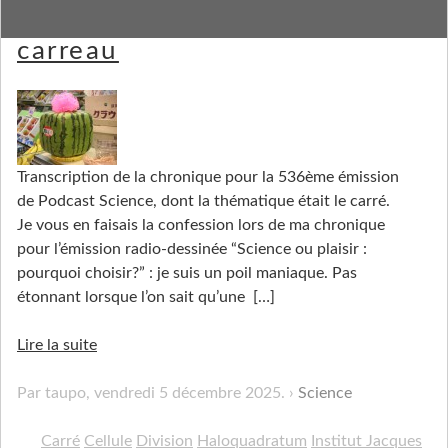
Des cellules qui se tiennent à
carreau
Transcription de la chronique pour la 536ème émission
de Podcast Science, dont la thématique était le carré.
Je vous en faisais la confession lors de ma chronique
pour l’émission radio-dessinée “Science ou plaisir :
pourquoi choisir?” : je suis un poil maniaque. Pas
étonnant lorsque l’on sait qu’une
[…]
Lire la suite
Par taupo,
vendredi 5 décembre 2025
.
Science
Carré
Cellule
Division
Haloquadratum
Institut Jacques