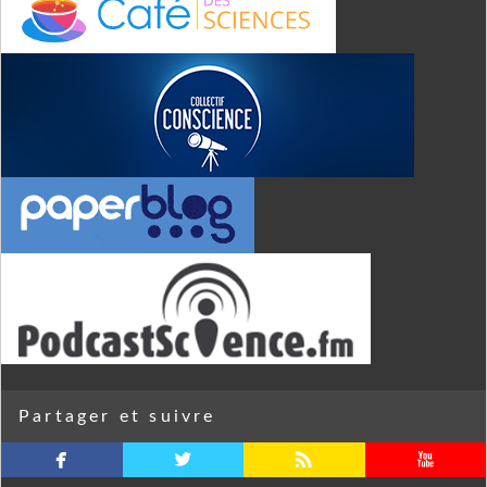
Partager et suivre
facebook
twitterbird
rss
youtube