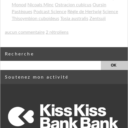
Monod
Nicoals Minc
Ostracion cubicus
Oursin
Pastèques
Podcast Science
Règle de Hertwig
Science
Thisoymbion cuboideus
Tosia australis
Zentsuji
aucun commentaire
2 rétroliens
Recherche
Soutenez mon activité