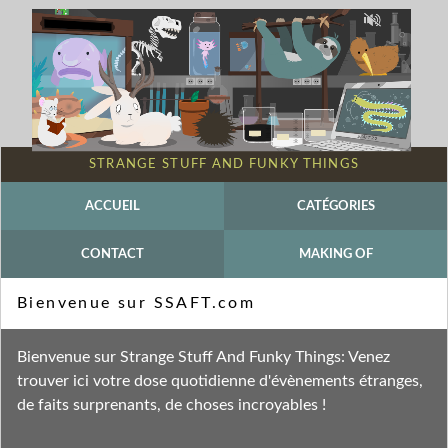
STRANGE STUFF AND FUNKY THINGS
ACCUEIL
CATÉGORIES
CONTACT
MAKING OF
Mot-clé - Règle de Hertwig
Bienvenue sur SSAFT.com
Fil des entrées
Bienvenue sur Strange Stuff And Funky Things: Venez
Fil des commentaires
trouver ici votre dose quotidienne d'évènements étranges,
de faits surprenants, de choses incroyables !
vendredi 5 décembre 2025