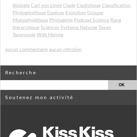
Biologie
Carl von Linné
Clade
Cladistique
Classification
Phylogénétique
Espèces
Evolution
Groupe
Monophylétique
Phylogénie
Podcast Science
Rang
hierarchique
Sciences
Systema Naturae
Taxon
Taxonomie
Willi Hennig
aucun commentaire
aucun rétrolien
Recherche
Soutenez mon activité