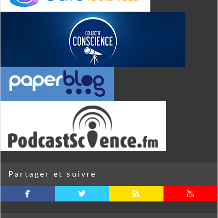
Partager et suivre
facebook
twitterbird
rss
youtube