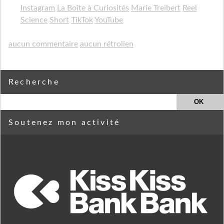
Instagram
La Boîte à Curiosités
Marie Treibert
Reel
Science
Short
TikTok
YouTube
aucun commentaire
aucun rétrolien
Recherche
Soutenez mon activité