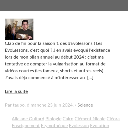
Evolesson Saison 1
Clap de fin pour la saison 1 des #Evolessons ! Les
EvoLessons, c'est quoi ? J'en avais évoqué l'existence
lors de mon bilan annuel au début 2024 : c'est ma
tentative de dompter la vulgarisation au format de
vidéos courtes (les fameux, shorts et autres reels).
J'avais déjà commencé à m'intéresser au
[…]
Lire la suite
Par taupo,
dimanche 23 juin 2024
.
Science
Aliciane Guitard
Biologie
Cairn
Clément Nicole
Cléora
Enseignement
Etymothèque
Evolesson
Evolution