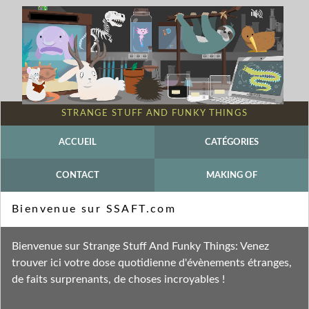
STRANGE STUFF AND FUNKY THINGS
ACCUEIL
CATÉGORIES
CONTACT
MAKING OF
Mot-clé - Reel
Bienvenue sur SSAFT.com
Fil des entrées
Bienvenue sur Strange Stuff And Funky Things: Venez
Fil des commentaires
trouver ici votre dose quotidienne d'évènements étranges,
de faits surprenants, de choses incroyables !
dimanche 23 juin 2024