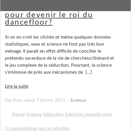
Une méthode scientifique
pour devenir le roi du
dancefloor?
Si on en croit les clichés et même quelques données
statistiques, sexe et science ne font pas très bon
ménage. Il paraît en effet difficile de concilier le
prétendu sacerdoce de la vie de chercheur/thésard et
le jeu complexe de la séduction. Pourtant, la science
s’intéresse de près aux mécanismes de
[…]
Lire la suite
Par Vran,
lundi 7 février 2011
.
Science
Danse
Science
Séduction
Sélection sexuelle
Vran
5 commentaires
aucun rétrolien