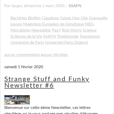
Par taupo,
dimanche 1 mars 2020
.
SSAFN
Bactéries
Biofilm
Claudines
Gènes Hox
Glie
Grenouille
Levure
Magistère Européen de Génétique
MEG
Microbiote
Newsletter
Pax7
Rick Morty
Science
Sciences de la Vie
SSAFN
Thalidomide
Transposon
Université de Paris
Université Paris Diderot
aucun commentaire
aucun rétrolien
samedi 1 février 2020
Strange Stuff and Funky
Newsletter #6
Bienvenue sur cette 6ème Newsletter, ces lettres
régulières où je vous partage mes récoltes d'étranges