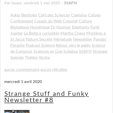
Par taupo,
vendredi 1 mai 2020
.
SSAFN
Askip
Bestioles
Café des Sciences
Coendou
Colugo
Confinement
Copain du Web
Creustel
Culture
Biologique Numérique
Dr Nozman
Eléphants
Forêt
Jupiter
La Boite à curiosités
Martha Chase
Mystères à
St Jacut
Nature Secrète
Nématode
Newsletter
Pandas
Parasite
Podcast Science
Retour vers le paléo
Science
de Comptoir
Sciences en Live
Scilabus
SSAFN
Stranger
Species
Théière
Yareta
aucun commentaire
aucun rétrolien
mercredi 1 avril 2020
Strange Stuff and Funky
Newsletter #8