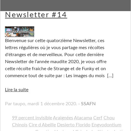
Strange Stuff and Funky
Newsletter #14
Bienvenue sur cette quatorzième Newsletter, ces
lettres régulières où je vous partage mes récoltes
d'étranges et de merveilleux. Pour cette dernière
Newsletter de l'année maudite 2020, je vous offre
cette récolte fraiche de Strange et de Funky et on
commence tout de suite par : Les images du mois
[…]
Lire la suite
Par taupo,
mardi 1 décembre 2020
.
SSAFN
99 percent invisible
Araignées
Atacama
Cerf
Chou
Chinois
Cire d Abeille
Desierto Florido
Engyodontium