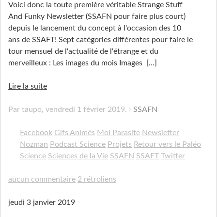
Voici donc la toute première véritable Strange Stuff
And Funky Newsletter (SSAFN pour faire plus court)
depuis le lancement du concept à l'occasion des 10
ans de SSAFT! Sept catégories différentes pour faire le
tour mensuel de l'actualité de l'étrange et du
merveilleux : Les images du mois Images
[…]
Lire la suite
Par taupo,
vendredi 1 février 2019
.
SSAFN
Facebook
Gifs Animés
Moi Parasite
Newsletter
Nozman
Podcast Science
Projets
Retour vers le Paléo
Science
Sciences de la Vie
SSAFN
SSAFT
Twitter
aucun commentaire
2 rétroliens
jeudi 3 janvier 2019