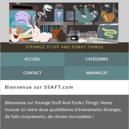
STRANGE STUFF AND FUNKY THINGS
ACCUEIL
CATÉGORIES
CONTACT
MAKING OF
Mot-clé - SSAFN
Bienvenue sur SSAFT.com
Fil des entrées
Bienvenue sur Strange Stuff And Funky Things: Venez
Fil des commentaires
trouver ici votre dose quotidienne d'évènements étranges,
de faits surprenants, de choses incroyables !
mardi 1 décembre 2020