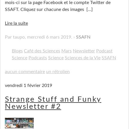
mois-ci sur la page Facebook et le compte Twitter de
SSAFT. Cliquez sur chacune des images
[…]
Lire la suite
Par taupo,
mercredi 6 mars 2019
.
SSAFN
Blogs
Café des Sciences
Mars
Newsletter
Podcast
Science
Podcasts
Science
Sciences de la Vie
SSAFN
aucun commentaire
un rétrolien
vendredi 1 février 2019
Strange Stuff and Funky
Newsletter #2