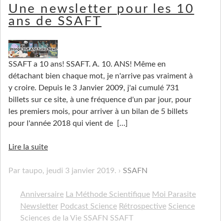
Une newsletter pour les 10
ans de SSAFT
SSAFT a 10 ans! SSAFT. A. 10. ANS! Même en
détachant bien chaque mot, je n'arrive pas vraiment à
y croire. Depuis le 3 Janvier 2009, j'ai cumulé 731
billets sur ce site, à une fréquence d'un par jour, pour
les premiers mois, pour arriver à un bilan de 5 billets
pour l'année 2018 qui vient de
[…]
Lire la suite
Par taupo,
jeudi 3 janvier 2019
.
SSAFN
Anniversaire
La Méthode Scientifique
Moi Parasite
Newsletter
Podcast Science
Rétrospective
Science
Sciences de la Vie
SSAFN
SSAFT