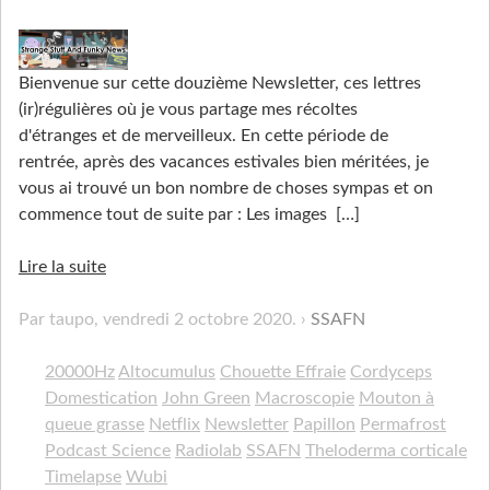
Bienvenue sur cette douzième Newsletter, ces lettres
(ir)régulières où je vous partage mes récoltes
d'étranges et de merveilleux. En cette période de
rentrée, après des vacances estivales bien méritées, je
vous ai trouvé un bon nombre de choses sympas et on
commence tout de suite par : Les images
[…]
Lire la suite
Par taupo,
vendredi 2 octobre 2020
.
SSAFN
20000Hz
Altocumulus
Chouette Effraie
Cordyceps
Domestication
John Green
Macroscopie
Mouton à
queue grasse
Netflix
Newsletter
Papillon
Permafrost
Podcast Science
Radiolab
SSAFN
Theloderma corticale
Timelapse
Wubi