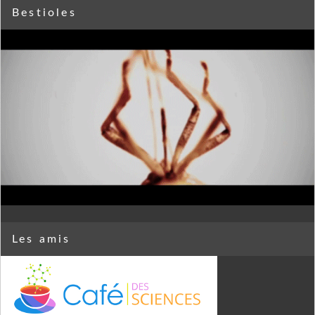
Bestioles
Les amis