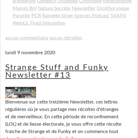
aranearum
Genetics Unzipped
Gripsholm
Kératoplastie
Manon Bril
Nature Secrète
Newsletter
Ornithorynque
Parasite
PCR
Rainette Singe
Species Podcast
SSAFN
WebGL Fluid Simulation
aucun commentaire
aucun rétrolien
lundi 9 novembre 2020
Strange Stuff and Funky
Newsletter #13
Bienvenue sur cette treizième Newsletter, ces lettres
régulières où je vous partage mes récoltes d'étranges
et de merveilleux. En cette période de reconfinement
(LOL) et de liesse électorale, je vous offre cette récolte
fraiche de Strange et de Funky et on commence tout