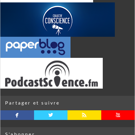
Partager et suivre
facebook
twitterbird
rss
youtube
S'abonner