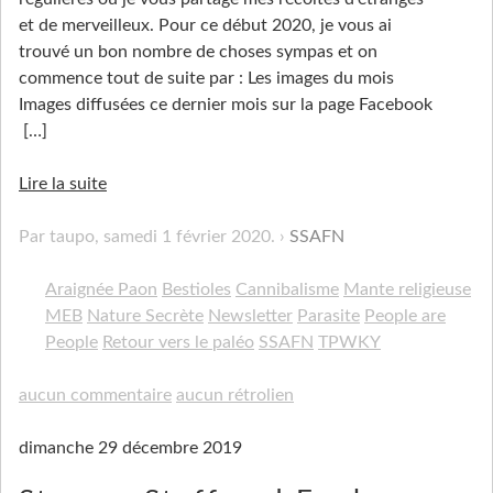
et de merveilleux. Pour ce début 2020, je vous ai
trouvé un bon nombre de choses sympas et on
commence tout de suite par : Les images du mois
Images diffusées ce dernier mois sur la page Facebook
[…]
Lire la suite
Par taupo,
samedi 1 février 2020
.
SSAFN
Araignée Paon
Bestioles
Cannibalisme
Mante religieuse
MEB
Nature Secrète
Newsletter
Parasite
People are
People
Retour vers le paléo
SSAFN
TPWKY
aucun commentaire
aucun rétrolien
dimanche 29 décembre 2019