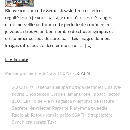
Bienvenue sur cette 8ème Newsletter, ces lettres
régulières où je vous partage mes récoltes d'étranges
et de merveilleux. Pour cette période de confinement,
je vous ai trouvé un bon nombre de choses sympas et
on commence tout de suite par : Les images du mois
Images diffusées ce dernier mois sur la
[…]
Lire la suite
Par taupo,
mercredi 1 avril 2020
.
SSAFN
20000 Htz
Baljenac
Belippa horrida
Bestioles
Chauve-
souris
Choupisson
Crabe
Flamant rose
Impact Factor
1000
Le Nid de Pie
Mangalica
Membracide
Nature
Secrète
Newsletter
Parasite
Platymma tweediei
Radiolab
Retour vers le paléo
SSAFN
Strepsiptère
Synchlora aerata
Tuva