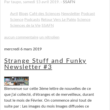
Par taupo,
samedi 13 avril 2019
.
SSAFN
Avril
Blogs
Café des Sciences
Newsletter
Podcast
Science
Podcasts
Retour Vers Le Paléo
Science
Sciences de la Vie
SSAFN
aucun commentaire
un rétrolien
mercredi 6 mars 2019
Strange Stuff and Funky
Newsletter #3
Bienvenue sur cette 3ème lettre de nouvelles de ce
que j'ai collecté, d'étranges et de merveilleux, durant
tout le mois de Février. On commence ainsi tout de
suite par : Les images du mois Images diffusées ce