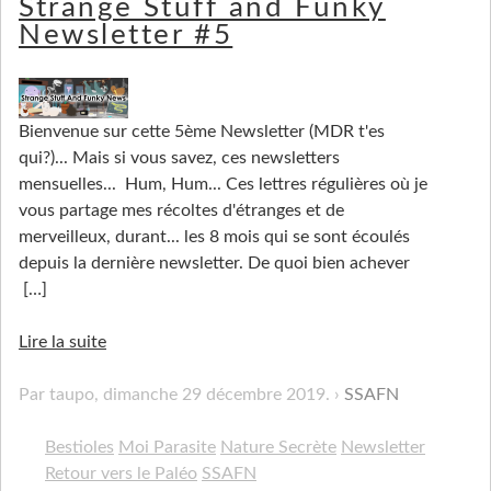
Strange Stuff and Funky
Newsletter #5
Bienvenue sur cette 5ème Newsletter (MDR t'es
qui?)... Mais si vous savez, ces newsletters
mensuelles... Hum, Hum... Ces lettres régulières où je
vous partage mes récoltes d'étranges et de
merveilleux, durant... les 8 mois qui se sont écoulés
depuis la dernière newsletter. De quoi bien achever
[…]
Lire la suite
Par taupo,
dimanche 29 décembre 2019
.
SSAFN
Bestioles
Moi Parasite
Nature Secrète
Newsletter
Retour vers le Paléo
SSAFN