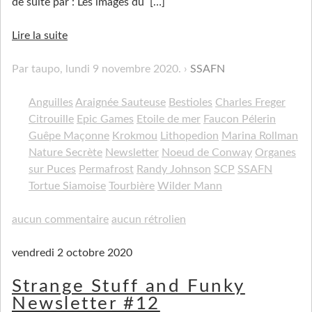
de suite par : Les images du
[…]
Lire la suite
Par taupo,
lundi 9 novembre 2020
.
SSAFN
Anguilles
Araignée Sauteuse
Bestioles
Charles Freger
Citrouille
Epic Games
Etoile de mer
Faucon Pélerin
Guêpe Maçonne
Krokmou
Lithopedion
Marina Rollman
Nature Secrète
Newsletter
Noeud de Conway
Organes
sur Puces
Permafrost
Randy Johnson
SCP
SSAFN
Tortue Siamoise
Tourbière
Wilder Mann
aucun commentaire
aucun rétrolien
vendredi 2 octobre 2020
Strange Stuff and Funky
Newsletter #12