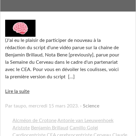
Célébrons les cérébraux
(J'ai eu le plaisir de participer de nouveau à la
rédaction du script d'une vidéo parue sur la chaine de
Benjamin Brillaud, Nota Bene [previously], parue pour
la Semaine du Cerveau dans le cadre d'un partenariat
avec le CEA. Pour vous en dévoiler les coulisses, voici
la première version du script
[…]
Lire la suite
Par taupo,
mercredi 15 mars 2023
.
Science
Alcméon de Crotone
Antonie van Leeuwenhoek
Aristote
Benjamin Brillaud
Camillo Golgi
Cardiocentriste
CEA
cerebrocentriste
Cerveau
Claude