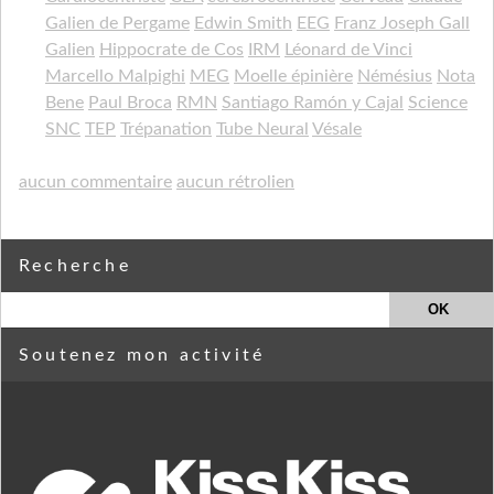
Galien de Pergame
Edwin Smith
EEG
Franz Joseph Gall
Galien
Hippocrate de Cos
IRM
Léonard de Vinci
Marcello Malpighi
MEG
Moelle épinière
Némésius
Nota
Bene
Paul Broca
RMN
Santiago Ramón y Cajal
Science
SNC
TEP
Trépanation
Tube Neural
Vésale
aucun commentaire
aucun rétrolien
Recherche
Soutenez mon activité