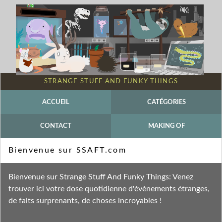
STRANGE STUFF AND FUNKY THINGS
ACCUEIL
CATÉGORIES
CONTACT
MAKING OF
Mot-clé - Santiago Ramón y Cajal
Bienvenue sur SSAFT.com
Fil des entrées
Bienvenue sur Strange Stuff And Funky Things: Venez
Fil des commentaires
trouver ici votre dose quotidienne d'évènements étranges,
de faits surprenants, de choses incroyables !
mercredi 15 mars 2023