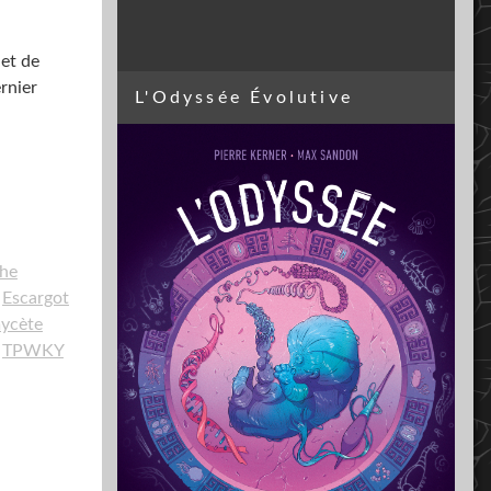
 et de
rnier
L'Odyssée Évolutive
phe
Escargot
ycète
TPWKY