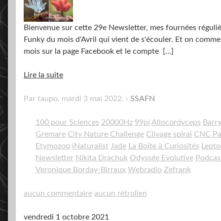
Bienvenue sur cette 29e Newsletter, mes fournées régulièr
Funky du mois d'Avril qui vient de s'écouler. Et on comme
mois sur la page Facebook et le compte
[…]
Lire la suite
Par taupo,
mardi 3 mai 2022
.
SSAFN
100 pour Sciences
20000Hz
99pi
Allocordyceps
Barr
Gremare
City Nature Challenge
Clivage spiral
CNC Pa
Etymozoo
iNaturalist
Jade
La Boîte à Curiosités
Lepto
Newsletter
Nikita Drachuk
Odyssée Evolutive
Podcas
Veronique Borday-Birraux
Webradio
Zefrank
aucun commentaire
aucun rétrolien
vendredi 1 octobre 2021