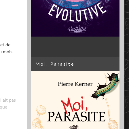
 et de
du mois
Moi, Parasite
llait pas
que