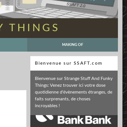
Y THINGS
MAKING OF
Recherche
Bienvenue sur SSAFT.com
Bienvenue sur Strange Stuff And Funky
Things: Venez trouver ici votre dose
Soutenez mon activité
quotidienne d'évènements étranges, de
faits surprenants, de choses
incroyables !