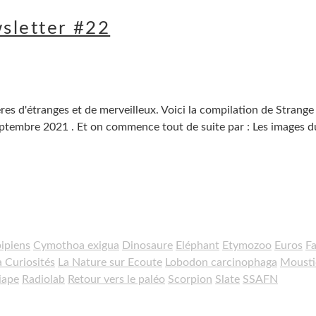
sletter #22
es d'étranges et de merveilleux. Voici la compilation de Strange
 Septembre 2021 . Et on commence tout de suite par : Les images 
ipiens
Cymothoa exigua
Dinosaure
Eléphant
Etymozoo
Euros
Fa
à Curiosités
La Nature sur Ecoute
Lobodon carcinophaga
Mousti
iape
Radiolab
Retour vers le paléo
Scorpion
Slate
SSAFN