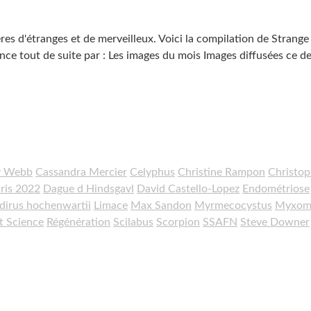
es d'étranges et de merveilleux. Voici la compilation de Strange
nce tout de suite par : Les images du mois Images diffusées ce de
y Webb
Cassandra Mercier
Celyphus
Christine Rampon
Christo
ris 2022
Dague d Hindsgavl
David Castello-Lopez
Endométriose
dirus hochenwartii
Limace
Max Sandon
Myrmecocystus
Myxom
t Science
Régénération
Scilabus
Scorpion
SSAFN
Steve Downer