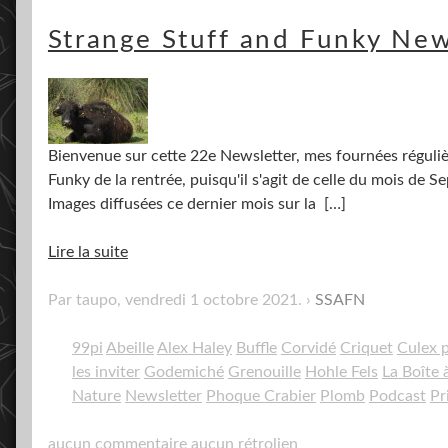
Strange Stuff and Funky New
Bienvenue sur cette 22e Newsletter, mes fournées régulièr
Funky de la rentrée, puisqu'il s'agit de celle du mois de
Images diffusées ce dernier mois sur la
[…]
Lire la suite
Par taupo,
vendredi 1 octobre 2021
.
SSAFN
99pi
Abeille
Alex Haley
Buffle
Corvidé
Criquet
Culex p
les inviter
Godemiché
Grenouille
Hohle Fels
La Boîte 
Nature
Newsletter
Phoque Crabier
Plomb
Podcast
Pr
aucun commentaire
aucun rétrolien