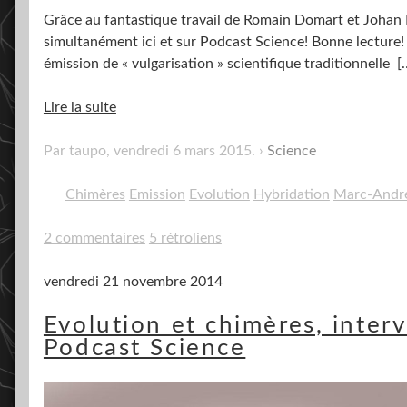
Grâce au fantastique travail de Romain Domart et Johan Ma
simultanément ici et sur Podcast Science! Bonne lecture
émission de « vulgarisation » scientifique traditionnelle
[
Lire la suite
Par taupo,
vendredi 6 mars 2015
.
Science
Chimères
Emission
Evolution
Hybridation
Marc-André
2 commentaires
5 rétroliens
vendredi 21 novembre 2014
Evolution et chimères, inter
Podcast Science