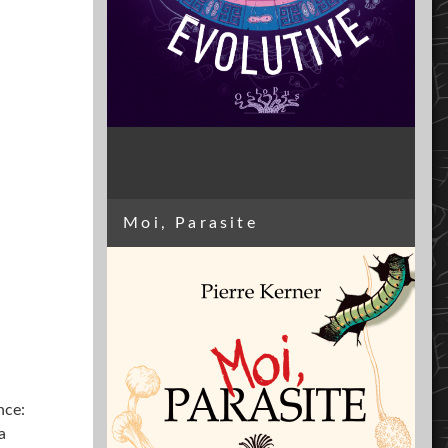
Moi, Parasite
nce:
a