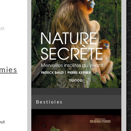
aux
amies
Bestioles
eut