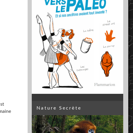
st
Nature Secrète
emaine