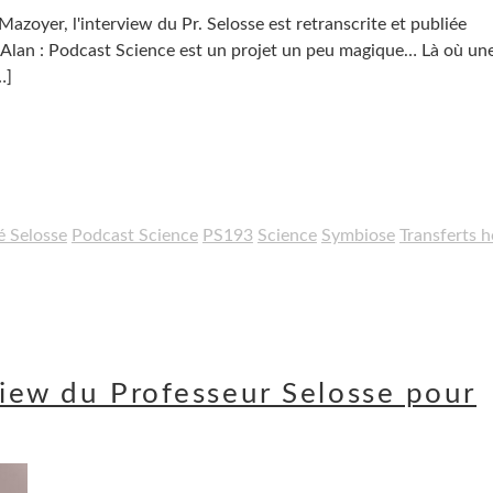
zoyer, l'interview du Pr. Selosse est retranscrite et publiée
! Alan : Podcast Science est un projet un peu magique… Là où un
…]
 Selosse
Podcast Science
PS193
Science
Symbiose
Transferts 
view du Professeur Selosse pour