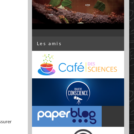
Les amis
ssurer