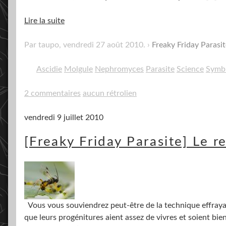
Lire la suite
Par taupo,
vendredi 27 août 2010
.
Freaky Friday Parasit
Ascidie
Molgule
Nephromyces
Parasite
Science
Symb
2 commentaires
aucun rétrolien
vendredi 9 juillet 2010
[Freaky Friday Parasite] Le 
Vous vous souviendrez peut-être de la technique effrayan
que leurs progénitures aient assez de vivres et soient bien 