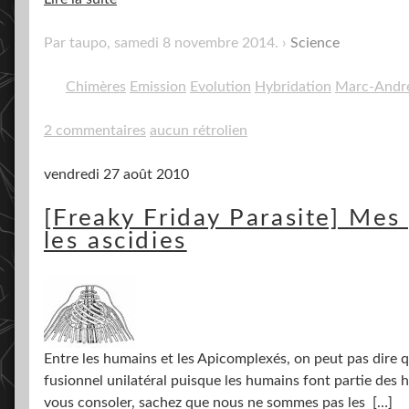
Par taupo,
samedi 8 novembre 2014
.
Science
Chimères
Emission
Evolution
Hybridation
Marc-André
2 commentaires
aucun rétrolien
vendredi 27 août 2010
[Freaky Friday Parasite] Mes
les ascidies
Entre les humains et les Apicomplexés, on peut pas dire q
fusionnel unilatéral puisque les humains font partie des hô
vous consoler, sachez que nous ne sommes pas les
[…]