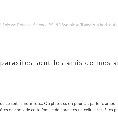
 Selosse
Podcast Science
PS193
Symbiose
Transferts horizont
 parasites sont les amis de mes 
ue ce soit l’amour fou… Ou plutôt si, on pourrait parler d’amour
tes de choix de cette famille de parasites unicellulaires. Si ça p