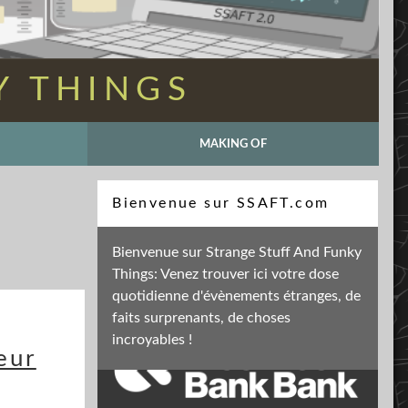
Y THINGS
MAKING OF
Recherche
Bienvenue sur SSAFT.com
Bienvenue sur Strange Stuff And Funky
Things: Venez trouver ici votre dose
Soutenez mon activité
quotidienne d'évènements étranges, de
faits surprenants, de choses
incroyables !
eur