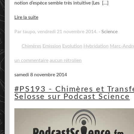
notion d’espèce semble très intuitive (Les
[…]
Lire la suite
Par taupo,
vendredi 21 novembre 2014
.
Science
Chimères
Emission
Evolution
Hybridation
Marc-André
un commentaire
aucun rétrolien
samedi 8 novembre 2014
#PS193 - Chimères et Transf
Selosse sur Podcast Science