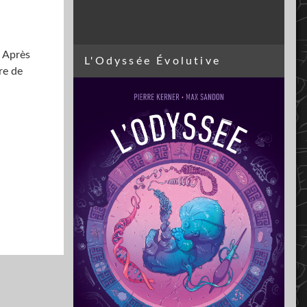
. Après
L'Odyssée Évolutive
re de