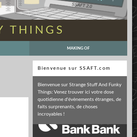
Y THINGS
MAKING OF
Recherche
Bienvenue sur SSAFT.com
Bienvenue sur Strange Stuff And Funky
Things: Venez trouver ici votre dose
Soutenez mon activité
quotidienne d'évènements étranges, de
faits surprenants, de choses
incroyables !