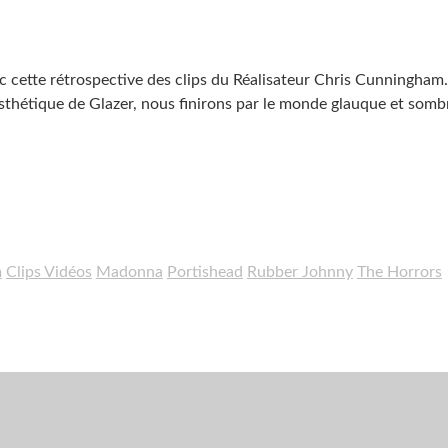
cette rétrospective des clips du Réalisateur Chris Cunningham
sthétique de Glazer, nous finirons par le monde glauque et somb
m
Clips Vidéos
Madonna
Portishead
Rubber Johnny
The Horrors