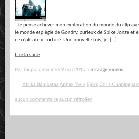
Je pense achever mon exploration du monde du clip avec 
le monde espiègle de Gondry, curieux de Spike Jonze et e
ce réalisateur torturé. Une nouvelle fois, je
[…]
Lire la suite
Par taupo,
dimanche 9 mai 2010
.
Strange Videos
Afrika Bambataa
Aphex Twin
Björk
Chris Cunningha
aucun commentaire
aucun rétrolien