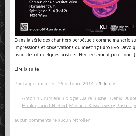
Dans la série des chantiers perpétuels comme ma série su
impressions et observations du meeting Euro Evo Devo qui 
avoir décrit quelques posters. Heureusement pour moi,
[
Lire la suite
Par taupo,
mercredi 29 octobre 2014
.
Science
Antonin Crumière
Biologie
Claire Bushell
Denis Dubo
Hublin
Laurel Hiebert
Médaille Kowalewsky
Posters
S
aucun commentaire
aucun rétrolien