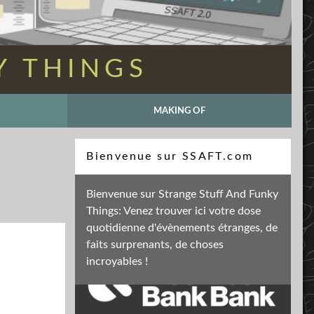
Y THINGS
MAKING OF
Recherche
Bienvenue sur SSAFT.com
Bienvenue sur Strange Stuff And Funky
Things: Venez trouver ici votre dose
Soutenez mon activité
quotidienne d'évènements étranges, de
faits surprenants, de choses
incroyables !