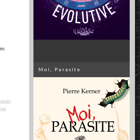
rès
Moi, Parasite
cques
nna