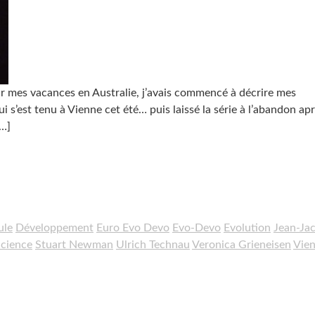
r mes vacances en Australie, j’avais commencé à décrire mes
s’est tenu à Vienne cet été… puis laissé la série à l’abandon ap
…]
ule
Développement
Euro Evo Devo
Evo-Devo
Evolution
Jean-Ja
cience
Stuart Newman
Ulrich Technau
Veronica Grieneisen
Vie