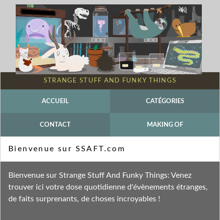
STRANGE STUFF AND FUNKY THINGS
ACCUEIL
CATÉGORIES
CONTACT
MAKING OF
Mot-clé - ssaft
Bienvenue sur SSAFT.com
Fil des entrées
Bienvenue sur Strange Stuff And Funky Things: Venez
Fil des commentaires
trouver ici votre dose quotidienne d'évènements étranges,
de faits surprenants, de choses incroyables !
jeudi 3 janvier 2013