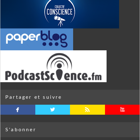
Partager et suivre
facebook
twitterbird
rss
youtube
S'abonner