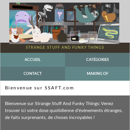
STRANGE STUFF AND FUNKY THINGS
ACCUEIL
CATÉGORIES
CONTACT
MAKING OF
Mot-clé - Béton Salon
Bienvenue sur SSAFT.com
Fil des entrées
Bienvenue sur Strange Stuff And Funky Things: Venez
Fil des commentaires
trouver ici votre dose quotidienne d'évènements étranges,
de faits surprenants, de choses incroyables !
lundi 14 février 2022