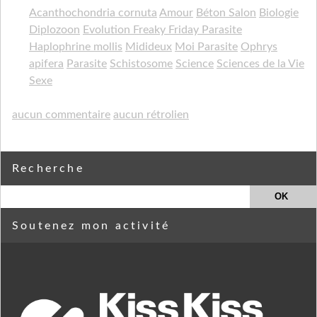
Acanthochondria cornuta
Amour
Béton Salon
Biologie
Diplozoon
Evolution Freaky Friday Parasite
Haplophrine mollis
Midideux
Moi Parasite
Ophrys
apifera
Parasite
Schistosome
Science
Sciences de la Vie
Sexe
aucun commentaire
aucun rétrolien
Recherche
Soutenez mon activité