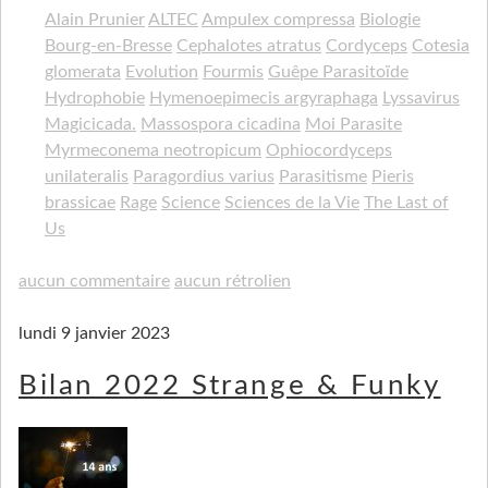
Alain Prunier
ALTEC
Ampulex compressa
Biologie
Bourg-en-Bresse
Cephalotes atratus
Cordyceps
Cotesia
glomerata
Evolution
Fourmis
Guêpe Parasitoïde
Hydrophobie
Hymenoepimecis argyraphaga
Lyssavirus
Magicicada.
Massospora cicadina
Moi Parasite
Myrmeconema neotropicum
Ophiocordyceps
unilateralis
Paragordius varius
Parasitisme
Pieris
brassicae
Rage
Science
Sciences de la Vie
The Last of
Us
aucun commentaire
aucun rétrolien
lundi 9 janvier 2023
Bilan 2022 Strange & Funky