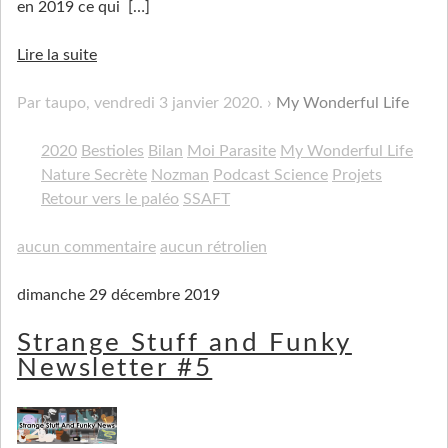
en 2019 ce qui
[…]
Lire la suite
Par taupo,
vendredi 3 janvier 2020
.
My Wonderful Life
2020
Bestioles
Bilan
Moi Parasite
My Wonderful Life
Nature Secrète
Nozman
Podcast Science
Projets
Retour vers le paléo
SSAFT
aucun commentaire
aucun rétrolien
dimanche 29 décembre 2019
Strange Stuff and Funky
Newsletter #5