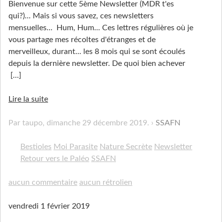
Bienvenue sur cette 5ème Newsletter (MDR t'es
qui?)... Mais si vous savez, ces newsletters
mensuelles... Hum, Hum... Ces lettres régulières où je
vous partage mes récoltes d'étranges et de
merveilleux, durant... les 8 mois qui se sont écoulés
depuis la dernière newsletter. De quoi bien achever
[…]
Lire la suite
Par taupo,
dimanche 29 décembre 2019
.
SSAFN
Bestioles
Moi Parasite
Nature Secrète
Newsletter
Retour vers le Paléo
SSAFN
aucun commentaire
aucun rétrolien
vendredi 1 février 2019