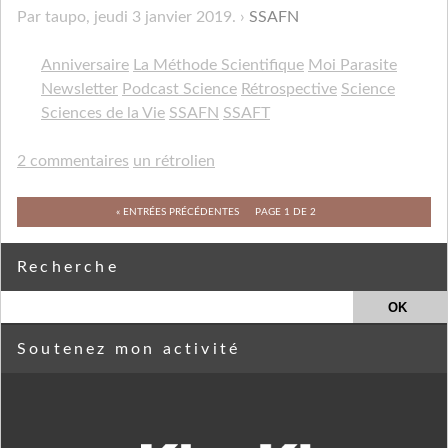
Par taupo,
jeudi 3 janvier 2019
.
SSAFN
Anniversaire
La Méthode Scientifique
Moi Parasite
Newsletter
Podcast Science
Rétrospective
Science
Sciences de la Vie
SSAFN
SSAFT
2 commentaires
un rétrolien
« ENTRÉES PRÉCÉDENTES
PAGE 1 DE 2
Recherche
Soutenez mon activité