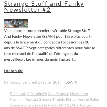
Strange Stuff and Funky
Newsletter #2
Voici donc la toute première véritable Strange Stuff
And Funky Newsletter (SSAFN pour faire plus court)
depuis le lancement du concept à l'occasion des 10
ans de SSAFT! Sept catégories différentes pour faire le
tour mensuel de l'actualité de l'étrange et du
merveilleux : Les images du mois Images
[…]
Lire la suite
Par taupo,
vendredi 1 février 2019
.
SSAFN
Facebook
Gifs Animés
Moi Parasite
Newsletter
Nozman
Podcast Science
Projets
Retour vers le Paléo
Science
Sciences de la Vie
SSAFN
SSAFT
Twitter