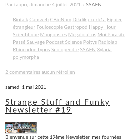
Par taupo,
dimanche 4 juillet 2021
.
SSAFN
Biotalk
Camweb
CBioNum
Dikdik
exurb1a
Figuier
étrangleur
Fouloscopie
Gastropod
Happy Hour
Scientifique
Mangoustes
Mégalocéros
Moi Parasite
Passé Sauvage
Podcast Science
Poltys
Radiolab
Rhincodon typus
Scolopendre
SSAFN
Xylaria
polymorpha
2 commentaires
aucun rétrolien
samedi 1 mai 2021
Strange Stuff and Funky
Newsletter #19
Bienvenue sur cette 19ème Newsletter, mes fournées