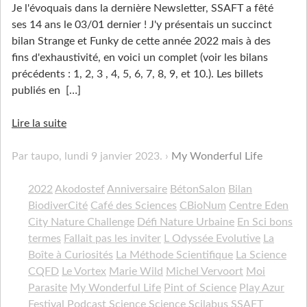
Je l'évoquais dans la dernière Newsletter, SSAFT a fêté
ses 14 ans le 03/01 dernier ! J'y présentais un succinct
bilan Strange et Funky de cette année 2022 mais à des
fins d'exhaustivité, en voici un complet (voir les bilans
précédents : 1, 2, 3 , 4, 5, 6, 7, 8, 9, et 10.). Les billets
publiés en
[…]
Lire la suite
Par taupo,
lundi 9 janvier 2023
.
My Wonderful Life
2022
Akodostef
Anniversaire
BétonSalon
Bilan
BiodiverCité
Café des Sciences
CBioNum
Centre Eden
City Nature Challenge
Défi Nature Urbaine
En Sci bons
termes
Fallait pas les inviter
L Odyssée Evolutive
La
Boîte à Curiosités
La Méthode Scientifique
La Science
CQFD
Le Vortex
Marie Wild
Michel Vervoort
Moi
Parasite
My Wonderful Life
Pint of Science
Play Azur
Festival
Podcast Science
Science
Scilabus
SSAFT