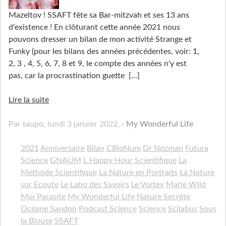
Mazeltov ! SSAFT fête sa Bar-mitzvah et ses 13 ans
d'existence ! En clôturant cette année 2021 nous
pouvons dresser un bilan de mon activité Strange et
Funky (pour les bilans des années précédentes, voir: 1,
2, 3 , 4, 5, 6, 7, 8 et 9, le compte des années n'y est
pas, car la procrastination guette
[…]
Lire la suite
Par taupo,
lundi 3 janvier 2022
.
My Wonderful Life
2021
Anniversaire
Bilan
CBioNum
Dr Nozman
Futura
Science
GNAUM
L Happy Hour Scientifique
La
Méthode Scientifique
La Nature en Portraits
La Nature
sur Ecoute
Le Labo des Savoirs
Le Vortex
Marie Wild
Moi Parasite
My Wonderful Life
Nature Secrète
Océane Sandon
Podcast Science
Science
Scilabus
Sous
la Blouse
SSAFT