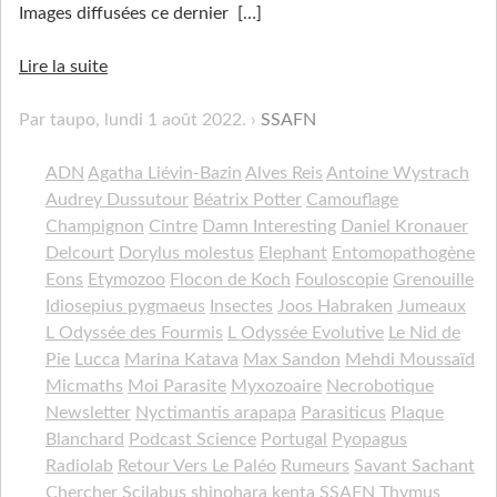
Images diffusées ce dernier
[…]
Lire la suite
Par taupo,
lundi 1 août 2022
.
SSAFN
ADN
Agatha Liévin-Bazin
Alves Reis
Antoine Wystrach
Audrey Dussutour
Béatrix Potter
Camouflage
Champignon
Cintre
Damn Interesting
Daniel Kronauer
Delcourt
Dorylus molestus
Elephant
Entomopathogène
Eons
Etymozoo
Flocon de Koch
Fouloscopie
Grenouille
Idiosepius pygmaeus
Insectes
Joos Habraken
Jumeaux
L Odyssée des Fourmis
L Odyssée Evolutive
Le Nid de
Pie
Lucca
Marina Katava
Max Sandon
Mehdi Moussaïd
Micmaths
Moi Parasite
Myxozoaire
Necrobotique
Newsletter
Nyctimantis arapapa
Parasiticus
Plaque
Blanchard
Podcast Science
Portugal
Pyopagus
Radiolab
Retour Vers Le Paléo
Rumeurs
Savant Sachant
Chercher
Scilabus
shinohara kenta
SSAFN
Thymus