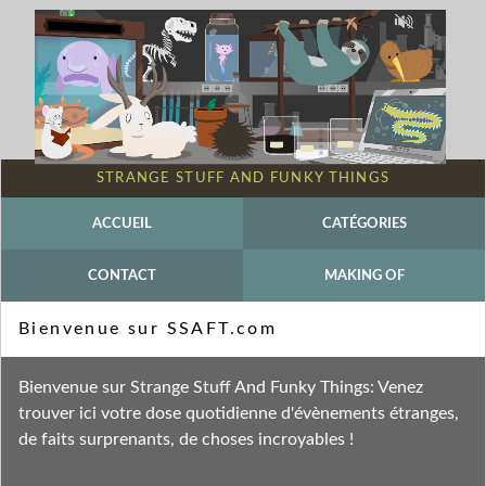
STRANGE STUFF AND FUNKY THINGS
ACCUEIL
CATÉGORIES
CONTACT
MAKING OF
Mot-clé - Moi Parasite
Bienvenue sur SSAFT.com
Fil des entrées
Bienvenue sur Strange Stuff And Funky Things: Venez
Fil des commentaires
trouver ici votre dose quotidienne d'évènements étranges,
de faits surprenants, de choses incroyables !
samedi 18 mars 2023