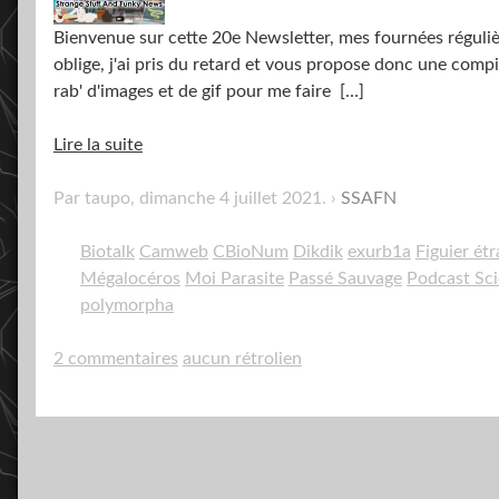
Bienvenue sur cette 20e Newsletter, mes fournées régulières
oblige, j'ai pris du retard et vous propose donc une compi
rab' d'images et de gif pour me faire
[…]
Lire la suite
Par taupo,
dimanche 4 juillet 2021
.
SSAFN
Biotalk
Camweb
CBioNum
Dikdik
exurb1a
Figuier ét
Mégalocéros
Moi Parasite
Passé Sauvage
Podcast Sc
polymorpha
2 commentaires
aucun rétrolien