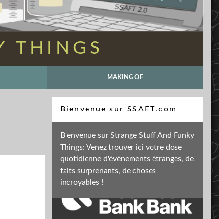
Y THINGS
MAKING OF
Recherche
Bienvenue sur SSAFT.com
Bienvenue sur Strange Stuff And Funky
Things: Venez trouver ici votre dose
Soutenez mon activité
quotidienne d'évènements étranges, de
faits surprenants, de choses
incroyables !