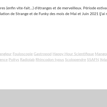
 (enfin vite-fait...) d'étranges et de merveilleux. Période estiva
lation de Strange et de Funky des mois de Mai et Juin 2021 (j'ai 
rangleur
Fouloscopie
Gastropod
Happy Hour Scientifique
Mango
ience
Poltys
Radiolab
Rhincodon typus
Scolopendre
SSAFN
Xyla