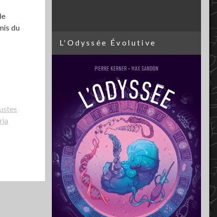
le
mis du
L'Odyssée Évolutive
ustes
ria