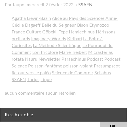
Par taupo,
mercredi 2 février 2022
.
SSAFN
Agatha Liévin-Bazin
Alice au Pays des Sciences
Anne-
Cécile Dagaeff
Belle du Seigneur
Bison
Etymozoo
France Culture
Göbekli Tepe
Hemiechinus
Hérissons
oreillards
Imaginary Worlds
Kiribati
La Boite à
Curiosités
La Méthode Scientifique
Le Pourquoi du
Comment
Lori tricolore
Marie Treibert
Micrasterias
rotata
Nauru
Newsletter
Paraechinus
Podcast
Podcast
Science
Poisson-fantôme
poisson-volant
Presumpscot
Retour vers le paléo
Science de Comptoir
Scilabus
SSAFN
Thrips
Tique
aucun commentaire
aucun rétrolien
Recherche