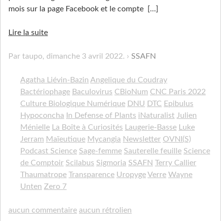
mois sur la page Facebook et le compte
[…]
Lire la suite
Par taupo,
dimanche 3 avril 2022
.
SSAFN
Agatha Liévin-Bazin
Angelique du Coudray
Bactériophage
Baculovirus
CBioNum
CNC Paris 2022
Culture Biologique Numérique
DNU
DTC
Epibulus
Hypoconcha
In Defense of Plants
iNaturalist
Julien
Ménielle
La Boîte à Curiosités
Laugerie-Basse
Luke
Jerram
Maïeutique
Mycangia
Newsletter
OVNI(S)
Podcast Science
Sage-femme
Sauterelle feuille
Science
de Comptoir
Scilabus
Sigmoria
SSAFN
Terry Callier
Thaumatrope
Transparence
Uropyge
Verre
Wayne
Unten
Zero 7
aucun commentaire
aucun rétrolien