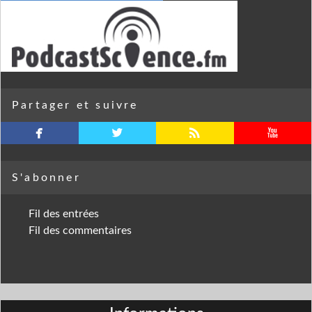
Partager et suivre
facebook
twitterbird
rss
youtube
S'abonner
Fil des entrées
Fil des commentaires