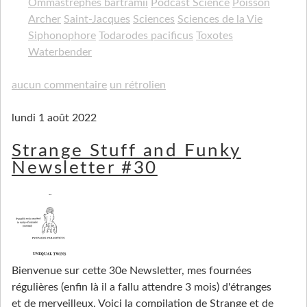
Ommastrephes bartramii
Podcast Science
Poisson
Archer
Saint-Jacques
Sciences
Sciences de la Vie
Siphonophore
Todarodes pacificus
Toxotes
Waterbender
aucun commentaire
un rétrolien
lundi 1 août 2022
Strange Stuff and Funky
Newsletter #30
Bienvenue sur cette 30e Newsletter, mes fournées
régulières (enfin là il a fallu attendre 3 mois) d'étranges
et de merveilleux. Voici la compilation de Strange et de