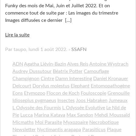
Funky des mois de Mai, Juin et Juillet 2022. Et on
commence tout de suite par : Les images du trimestre
Images diffusées ce dernier
[…]
Lire la suite
Par taupo,
lundi 1 août 2022
.
SSAFN
ADN
Agatha Liévin-Bazin
Alves Reis
Antoine Wystrach
Audrey Dussutour
Béatrix Potter
Camouflage
Champignon
Cintre
Damn Interesting
Daniel Kronauer
Delcourt
Dorylus molestus
Elephant
Entomopathogène
Eons
Etymozoo
Flocon de Koch
Fouloscopie
Grenouille
Idiosepius pygmaeus
Insectes
Joos Habraken
Jumeaux
L Odyssée des Fourmis
L Odyssée Evolutive
Le Nid de
Pie
Lucca
Marina Katava
Max Sandon
Mehdi Moussaïd
Micmaths
Moi Parasite
Myxozoaire
Necrobotique
Newsletter
Nyctimantis arapapa
Parasiticus
Plaque