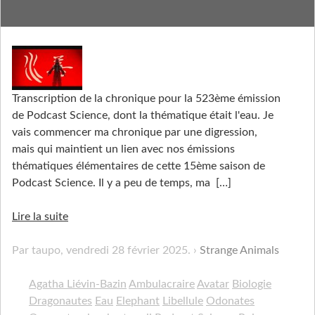
Anivatar : les maîtres de l'eau
Transcription de la chronique pour la 523ème émission
de Podcast Science, dont la thématique était l'eau. Je
vais commencer ma chronique par une digression,
mais qui maintient un lien avec nos émissions
thématiques élémentaires de cette 15ème saison de
Podcast Science. Il y a peu de temps, ma
[…]
Lire la suite
Par taupo,
vendredi 28 février 2025
.
Strange Animals
Agatha Liévin-Bazin
Ambulacraire
Avatar
Biologie
Dragonautes
Eau
Elephant
Libellule
Odonates