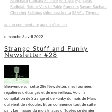
Blanchard
Podcast Science
Portugal
Pyopagus
Radiolab
Retour Vers Le Paléo
Rumeurs
Savant Sachant
Chercher
Scilabus
shinohara kenta
SSAFN
Thymus
aucun commentaire
aucun rétrolien
dimanche 3 avril 2022
Strange Stuff and Funky
Newsletter #28
Bienvenue sur cette 28e Newsletter, mes fournées
régulières d'étranges et de merveilleux. Voici la
compilation de Strange et de Funky du mois de Mars
qui vient de s'écouler. Et on commence tout de suite
par : Les images du mois Images diffusées ce dernier