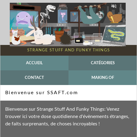
STRANGE STUFF AND FUNKY THINGS
ACCUEIL
CATÉGORIES
CONTACT
MAKING OF
Mot-clé - Agatha Liévin-Bazin
Bienvenue sur SSAFT.com
Fil des entrées
Bienvenue sur Strange Stuff And Funky Things: Venez
Fil des commentaires
trouver ici votre dose quotidienne d'évènements étranges,
de faits surprenants, de choses incroyables !
vendredi 28 février 2025