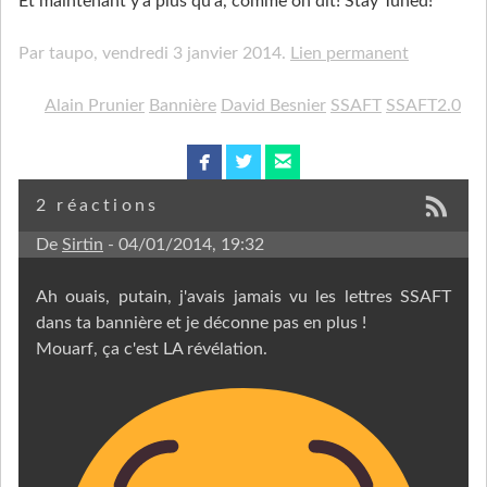
Et maintenant y’a plus qu’à, comme on dit! Stay Tuned!
Par taupo,
vendredi 3 janvier 2014.
Lien permanent
Alain Prunier
Bannière
David Besnier
SSAFT
SSAFT2.0
facebook
twitterbird
email
2 réactions
De
Sirtin
- 04/01/2014, 19:32
Ah ouais, putain, j'avais jamais vu les lettres SSAFT
dans ta bannière et je déconne pas en plus !
Mouarf, ça c'est LA révélation.